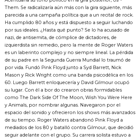
espacio del sonido y ofrecieron los shows más avanzados
de su tiempo. Roger Waters abandonó Pink Floyd a
mediados de los 80 y batalló contra Gilmour, que decidió
seguir adelante con el grupo. Su carrera solista estuvo a
la deriva hasta que volvió a amigarse con las canciones
que escribió para Pink Floyd y las rescató para sus
prodigiosas presentaciones, donde continúa
denunciando la avaricia, la maldad y la impiedad del
poder. Con el entusiasmo y la precisión que lo
caracterizan, Sergio Marchi nos zambulle en el viaje de
una estrella de rock atribulada que se consume en el
ardor de su propia locura. El de un hombre que después
de seis décadas de carrera conserva la vitalidad y la pasión
de los años en que se convirtió en uno de los más
grandes artistas contemporáneos y que lucha contra los
poderes fáctic