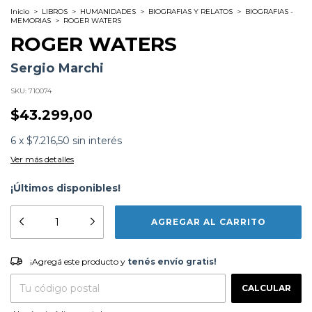
Inicio
>
LIBROS
>
HUMANIDADES
>
BIOGRAFIAS Y RELATOS
>
BIOGRAFIAS -
MEMORIAS
>
ROGER WATERS
ROGER WATERS
Sergio Marchi
SKU:
710074
$43.299,00
6
x
$7.216,50
sin interés
Ver más detalles
¡Últimos disponibles!
Formato:
LIBROS
Editorial:
Sudamericana
Encuadernación:
Tapa Blanda
Idioma:
Español
¡Agregá este producto y
tenés envío gratis!
ISBN:
9789500769587
¡Agregá este producto y
tenés envío gratis!
N°
Páginas:
320
CAMBIAR CP
Entregas para el CP:
Fecha Publicación:
09/2023
CALCULAR
Sinópsis