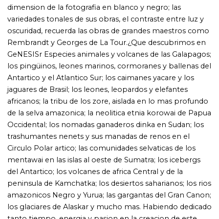
porfolio de gran formato que avanza en zigzag por el
planeta, la edicion comercial agrupa geograficamente
una seleccion de fotografias en cinco capitulos: Zona
meridional del planeta, Santuarios, africa, Zona
septentrional del planeta, Amazonia y Pantanal. Pese a
nutrirse de la misma fuente, uno y otro libro (ambos
editados y disenados por Lelia Wanick Salgado) difieren
radicalmente en sus planteamientos. Aun asi, los dos
constituyen un homenaje al triunfal e inigualab le
proyecto GeNESIS de Salgado.