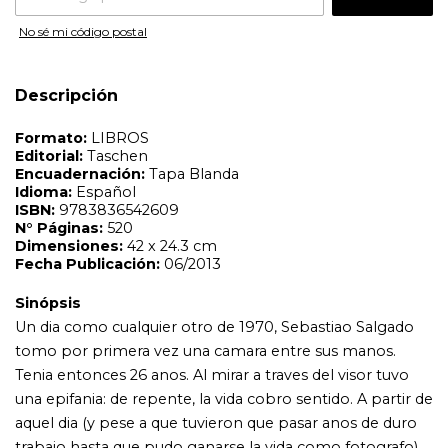
Sinópsis
No sé mi código postal
Un dia como cualquier otro de 1970, Sebastiao Salgado
tomo por primera vez una camara entre sus manos.
Tenia entonces 26 anos. Al mirar a traves del visor tuvo
Descripción
una epifania: de repente, la vida cobro sentido. A partir de
aquel dia (y pese a que tuvieron que pasar anos de duro
trabajo hasta que pudo ganarse la vida como fotografo),
la camara paso a ser la herramienta a traves de la cual
interactuar con el mundo. Salgado, que ´siempre ha
preferido la paleta de claroscuros de las imagenes en
blanco y negro´, tomo muy pocas fotografias en color
antes de renunciar por completo a este medio.El
fotografo Sebastiao Salgado, que crecio en una hacienda
de Brasil, siente un profundo amor y respeto por la
naturaleza; asimismo, es un hombre profundamente
comprometido con la devastadora situacion
socioeconomica en la que, a menudo, se ven afectados
los seres humanos. Entre los innumerables trabajos que
Salgado ha producido durante su prestigiosa trayectoria,
destacan tres proyectos de gran envergadura:
Trabajadores (1993), que documenta la evanescente