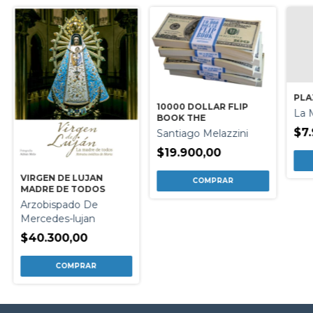
PLA
10000 DOLLAR FLIP
La 
BOOK THE
$7
Santiago Melazzini
$19.900,00
VIRGEN DE LUJAN
MADRE DE TODOS
Arzobispado De
Mercedes-lujan
$40.300,00