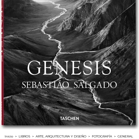
Inicio
>
LIBROS
>
ARTE, ARQUITECTURA Y DISEÑO
>
FOTOGRAFÍA
>
GENERAL