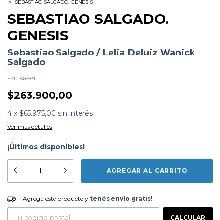
>
SEBASTIAO SALGADO. GENESIS
SEBASTIAO SALGADO.
GENESIS
Sebastiao Salgado / Lelia Deluiz Wanick
Salgado
SKU:
565931
$263.900,00
4
x
$65.975,00
sin interés
Ver más detalles
¡Últimos disponibles!
Formato:
LIBROS
Editorial:
Taschen
Encuadernación:
Tapa Blanda
Idioma:
Español
¡Agregá este producto y
tenés envío gratis!
ISBN:
9783836542609
¡Agregá este producto y
tenés envío gratis!
N°
Páginas:
520
CAMBIAR CP
Dimensiones:
42 x 24.3 cm
Entregas para el CP:
CALCULAR
Fecha Publicación:
06/2013