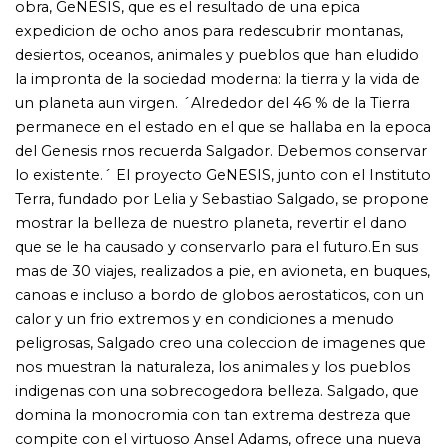
dimension de la fotografia en blanco y negro; las
variedades tonales de sus obras, el contraste entre luz y
oscuridad, recuerda las obras de grandes maestros como
Rembrandt y Georges de La Tour.¿Que descubrimos en
GeNESISr Especies animales y volcanes de las Galapagos;
los pingüinos, leones marinos, cormoranes y ballenas del
Antartico y el Atlantico Sur; los caimanes yacare y los
jaguares de Brasil; los leones, leopardos y elefantes
africanos; la tribu de los zore, aislada en lo mas profundo
de la selva amazonica; la neolitica etnia korowai de Papua
Occidental; los nomadas ganaderos dinka en Sudan; los
trashumantes nenets y sus manadas de renos en el
Circulo Polar artico; las comunidades selvaticas de los
mentawai en las islas al oeste de Sumatra; los icebergs
del Antartico; los volcanes de africa Central y de la
peninsula de Kamchatka; los desiertos saharianos; los rios
amazonicos Negro y Yurua; las gargantas del Gran Canon;
los glaciares de Alaskar y mucho mas. Habiendo dedicado
tanto tiempo, energia y pasion en la creacion de este
trabajo, Salgado equipara GeNESIS con lo que el describe
como ´mi carta de amor a la Tierra´.A diferencia de la
edicion limitada de coleccionista, concebida como un