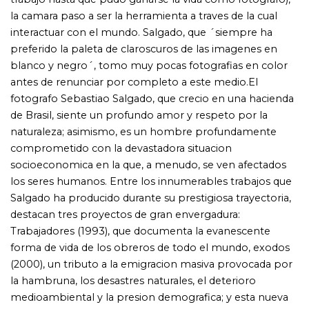
forma de vida de los obreros de todo el mundo, exodos
(2000), un tributo a la emigracion masiva provocada por
la hambruna, los desastres naturales, el deterioro
medioambiental y la presion demografica; y esta nueva
obra, GeNESIS, que es el resultado de una epica
expedicion de ocho anos para redescubrir montanas,
desiertos, oceanos, animales y pueblos que han eludido
la impronta de la sociedad moderna: la tierra y la vida de
un planeta aun virgen. ´Alrededor del 46 % de la Tierra
permanece en el estado en el que se hallaba en la epoca
del Genesis rnos recuerda Salgador. Debemos conservar
lo existente.´ El proyecto GeNESIS, junto con el Instituto
Terra, fundado por Lelia y Sebastiao Salgado, se propone
mostrar la belleza de nuestro planeta, revertir el dano
que se le ha causado y conservarlo para el futuro.En sus
mas de 30 viajes, realizados a pie, en avioneta, en buques,
canoas e incluso a bordo de globos aerostaticos, con un
calor y un frio extremos y en condiciones a menudo
peligrosas, Salgado creo una coleccion de imagenes que
nos muestran la naturaleza, los animales y los pueblos
indigenas con una sobrecogedora belleza. Salgado, que
domina la monocromia con tan extrema destreza que
compite con el virtuoso Ansel Adams, ofrece una nueva