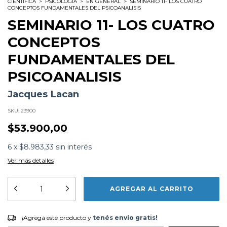
CIENTIFICA
>
PSICOLOGÍA
>
EN GENERAL
>
SEMINARIO 11- LOS CUATRO
CONCEPTOS FUNDAMENTALES DEL PSICOANALISIS
SEMINARIO 11- LOS CUATRO
CONCEPTOS
FUNDAMENTALES DEL
PSICOANALISIS
Jacques Lacan
SKU:
23900
$53.900,00
6
x
$8.983,33
sin interés
Ver más detalles
Subtítulo:
Los cuatro conceptos fundamentales del
psicoanálisis
Formato:
LIBROS
Editorial:
Paidos
Encuadernación:
Esp-book Book  Detail Unspecified
¡Agregá este producto y
tenés envío gratis!
¡Agregá este producto y
tenés envío gratis!
Idioma:
Español