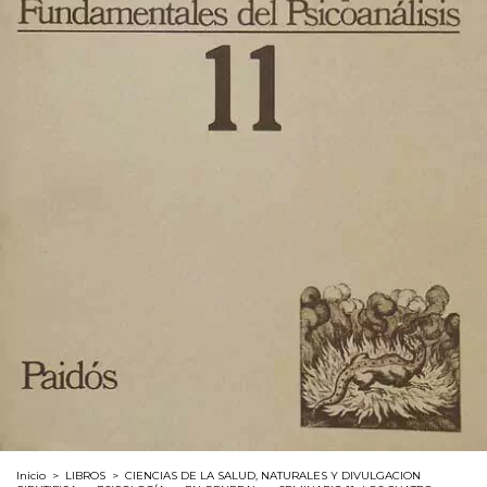
Inicio
>
LIBROS
>
CIENCIAS DE LA SALUD, NATURALES Y DIVULGACION