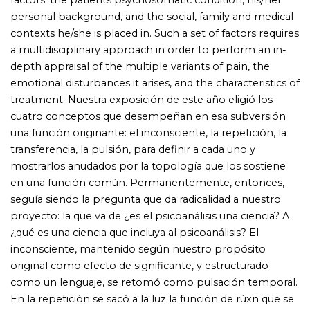
inconsciente, mantenido según nuestro propósito
original como efecto de significante, y estructurado
como un lenguaje, se retomó como pulsación temporal.
En la repetición se sacó a la luz la función de rúxn que se
cobija tras su aspecto de aúrómarov: el faltar al
encuentro se aísla aquí como relación con lo real. La
transferencia como momento de cierre ligado al engaño
del amor, se integraba a esta pulsación. De la pulsión
dimos una teoría que aún no ha sido posible deslindar,
ahora que, a mediados de este año, el 65, se nos pide que
resumamos. Aparecieron por primera vez, la razón de su
constancia, la topología llamada de borde, que explica el
privilegio de los orificios, el status de la acción de retorno,
la disociación de la meta y el objeto.