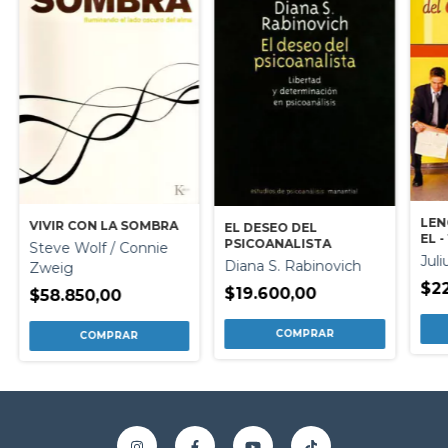
LEN
VIVIR CON LA SOMBRA
EL DESEO DEL
EL -
PSICOANALISTA
Steve Wolf / Connie
Juli
Diana S. Rabinovich
Zweig
$22
$19.600,00
$58.850,00