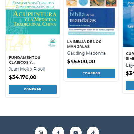
LA BIBLIA DE LOS
MANDALAS
Gauding Madonna
CUR
FUNDAMENTOS
SIM
$45.500,00
CLASICOS Y
Lay
CONTEMPORANEOS DE
Juan Molto Ripoll
LA ACUPUNTURA
$3
$34.170,00