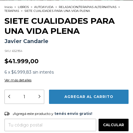
Inicio
>
LIBROS
>
AUTOAYUDA
>
RELAJACION/TERAPIAS ALTERNATIVAS
>
TERAPIAS
>
SIETE CUALIDADES PARA UNA VIDA PLENA
SIETE CUALIDADES PARA
UNA VIDA PLENA
Javier Candarle
SKU:
652954
$41.999,00
6
x
$6.999,83
sin interés
Ver más detalles
Formato:
LIBROS
Editorial:
Vergara
Encuadernación:
Tapa Blanda
Idioma:
Español
¡Agregá este producto y
tenés envío gratis!
ISBN:
9789501508901
¡Agregá este producto y
tenés envío gratis!
N°
Páginas:
224
CAMBIAR CP
Entregas para el CP:
Dimensiones:
21 x 14.1 cm
CALCULAR
Fecha Publicación:
07/2018