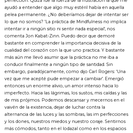
vaivén de la existencia, dejar de luchar contra la
alternancia de las luces y las sombras, las im perfecciones
y los dones, nuestros miedos y nuestro coraje. Sentirnos
más cómodos, tanto en el lodazal como en los espacios
de aguas claras y cristalinas. Se trata tan solo de aprender
a descansar en quien se es verdaderamente. En quienes
vamos siendo. Hoy me enternecen las batallas que
libramos día a día a nuestras faltas. Expulsados del
paraíso, nos hacemos bellos de tierra y en la tierra. De
eso les quiero hablar en este texto. De la belleza de estar
vivos y de la importancia de nuestro modo de
vincularnos con todas las cosas que nos llegan y nos
habitan.