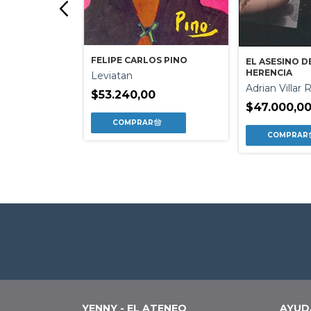
FELIPE CARLOS PINO
EL ASESINO D
E ARTE
HERENCIA
Leviatan
Adrian Villar 
$53.240,00
es
$47.000,0
0
YENNY - EL ATENEO
AYUD