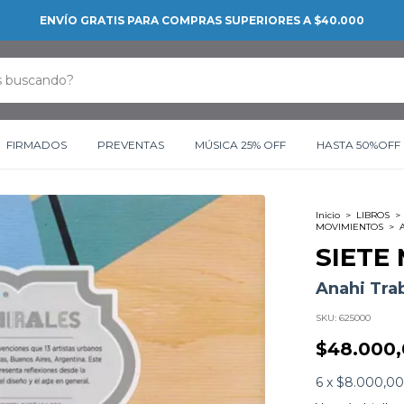
ENVÍO GRATIS PARA COMPRAS SUPERIORES A $40.000
FIRMADOS
PREVENTAS
MÚSICA 25% OFF
HASTA 50%OFF
Inicio
>
LIBROS
>
MOVIMIENTOS
>
SIETE
Anahi Tra
SKU:
625000
$48.000
6
x
$8.000,00