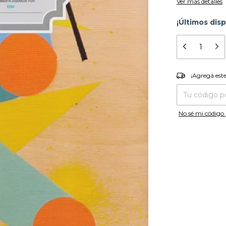
Ver más detalles
¡Últimos disp
¡Agregá es
¡Agregá est
Entregas para el
No sé mi código 