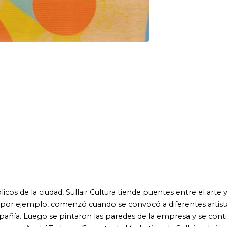
udad, Sullair Cultura tiende puentes entre el arte y la gente. El
, comenzó cuando se convocó a diferentes artistas plásticos
se pintaron las paredes de la empresa y se continuó con la
hí Traba es Gerente de Marketing de Sullair, y la impulsora de este
 de los diferentes artistas involucrados. 'Siete murales' pretende
 2016, en este barrio periférico de la ciudad de Buenos Aires,
sobre lo acontecido a través de distintas miradas: el arte, el