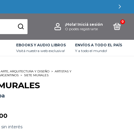
0
¡Hola!
Iniciá sesión
O podés registrarte
EBOOKS Y AUDIO LIBROS
ENVÍOS A TODO EL PAÍS
Visitá nuestra web exclusiva!
Y a todo el mundo!
ARTE, ARQUITECTURA Y DISEÑO
>
ARTISTAS Y
ARGENTINOS
>
SIETE MURALES
 MURALES
ba
,00
sin interés