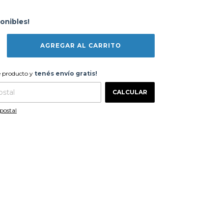
onibles!
te producto y
tenés envío gratis!
e producto y
tenés envío gratis!
CAMBIAR CP
 CP:
CALCULAR
postal