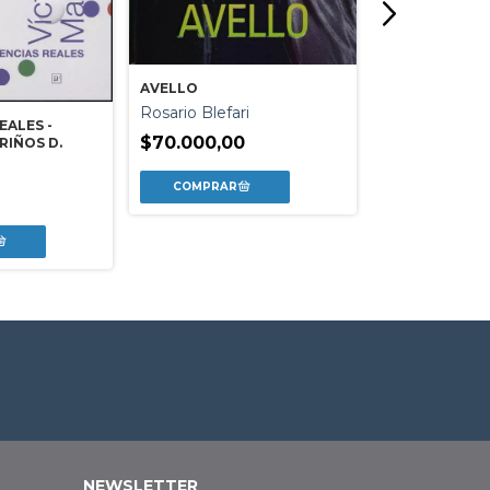
EVITA DAMA D
ESPERANZA
Nora Iniesta
AVELLO
$39.500,00
Rosario Blefari
EALES -
$70.000,00
RIÑOS D.
NEWSLETTER