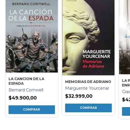
LA CANCION DE LA
LA 
MEMORIAS DE ADRIANO
ESPADA
ENR
Marguerite Yourcenar
Bernard Cornwell
Gra
$32.999,00
$49.900,00
$4