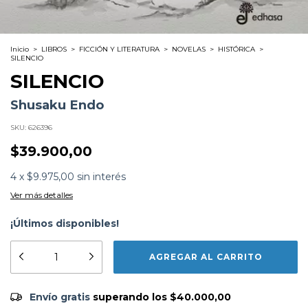
Inicio
>
LIBROS
>
FICCIÓN Y LITERATURA
>
NOVELAS
>
HISTÓRICA
>
SILENCIO
SILENCIO
Shusaku Endo
SKU:
626396
$39.900,00
4
x
$9.975,00
sin interés
Ver más detalles
¡Últimos disponibles!
Formato:
LIBROS
Editorial:
Edhasa
Encuadernación:
Tapa Blanda
Idioma:
Español
ISBN:
9789876284356
Envío gratis
$40.000,00
Envío gratis
superando los
$40.000,00
N°
Páginas:
256