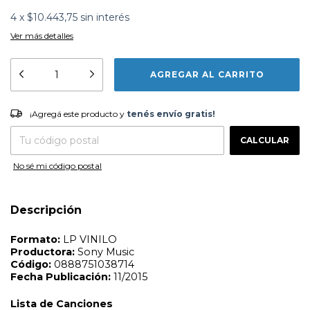
4
x
$10.443,75
sin interés
Ver más detalles
Formato:
LP VINILO
Productora:
Sony Music
¡Agregá este producto y
tenés envío gratis!
¡Agregá este producto y
tenés envío gratis!
Código:
0888751038714
Fecha Publicación:
11/2015
CAMBIAR CP
Entregas para el CP:
CALCULAR
Lista de Canciones
1 - POR QUE NO PUEDO SER DEL JET-SET?
No sé mi código postal
2 - SOBREDOSIS DE T.V.
3 - TE HACEN FALTA VITAMINAS
4 - TRATAME SUAVEMENTE
Descripción
5 - DIETETICO
6 - LADO B: TELE-KA
7 - NI UN SEGUNDO
8 - UN MISIL EN MI PLACARD
9 - EL TIEMPO ES DINERO
10 - AFRODISIACOS
11 - MI NOVIA TIENE BICEPS