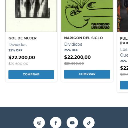
NARIGON DEL SIGLO
GOL DE MUJER
FUL
(BO
Divididos
Divididos
Los
25% OFF
25% OFF
Qu
$22.200,00
$22.200,00
25%
$29.600,00
$29.600,00
$22
$29