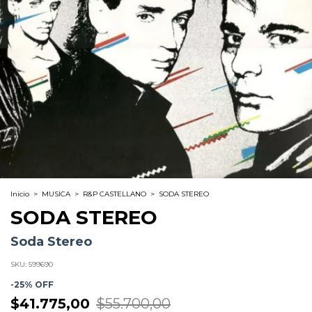
Inicio
>
MUSICA
>
R&P CASTELLANO
>
SODA STEREO
SODA STEREO
Soda Stereo
SKU:
599690
-
25
% OFF
$41.775,00
$55.700,00