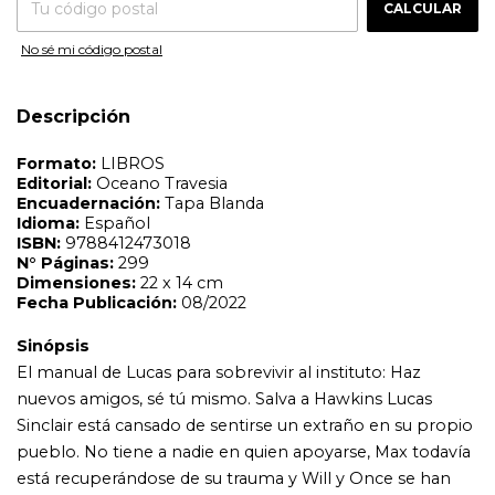
Fecha Publicación:
08/2022
CALCULAR
Sinópsis
No sé mi código postal
El manual de Lucas para sobrevivir al instituto: Haz
nuevos amigos, sé tú mismo. Salva a Hawkins Lucas
Sinclair está cansado de sentirse un extraño en su propio
Descripción
pueblo. No tiene a nadie en quien apoyarse, Max todavía
está recuperándose de su trauma y Will y Once se han
marchado. Y todo esto antes de poder comenzar a darle
sentido a los años que han pasado luchando contra
monstruos, sorteando espías internacionales y
sobreviviendo a los trágicos eventos ocurridos en
Starcourt. Cuando al comienzo del curso se le presentan
otras opciones más allá de jugar al rol y ser intimidado, se
pregunta si puede dejar de ser invisible. Después de
conocer a uno de los pocos estudiantes negros, Lucas
comienza a aprender más sobre sí mismo: un
adolescente negro en Hawkins que se siente diferente a
todo lo que ha experimentado hasta ahora, en este
mundo o en cualquier otro.