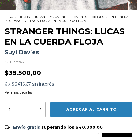
Inicio
>
LIBROS
>
INFANTIL Y JUVENIL
>
JOVENES LECTORES
>
EN GENERAL
>
STRANGER THINGS: LUCAS EN LA CUERDA FLOJA
STRANGER THINGS: LUCAS
EN LA CUERDA FLOJA
Suyi Davies
SKU:
697946
$38.500,00
6
x
$6.416,67
sin interés
Ver más detalles
Formato:
LIBROS
Editorial:
Oceano Travesia
Encuadernación:
Tapa Blanda
Idioma:
Español
Envío gratis
$40.000,00
ISBN:
9788412473018
Envío gratis
superando los
$40.000,00
N°
Páginas:
299
Dimensiones:
22 x 14 cm
CAMBIAR CP
Entregas para el CP: