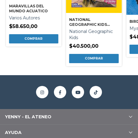
MARAVILLAS DEL
MUNDO ACUATICO
Varios Autores
NATIONAL
BIR
GEOGRAPHIC KIDS
$58.650,00
Mya
INFOPEDIA 2025
National Geographic
$4
Kids
$40.500,00
YENNY - EL ATENEO
AYUDA