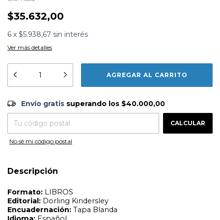
$35.632,00
6
x
$5.938,67
sin interés
Ver más detalles
Formato:
LIBROS
Editorial:
Dorling Kindersley
Envío gratis
$40.000,00
Encuadernación:
Tapa Blanda
Envío gratis
superando los
$40.000,00
Idioma:
Español
CAMBIAR CP
Entregas para el CP:
ISBN:
9780744064537
CALCULAR
Fecha Publicación:
10/2023
Sinópsis
No sé mi código postal
Descripción