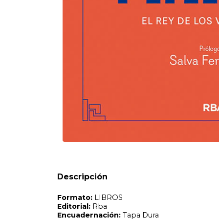
Formato:
LIBROS
Editorial:
Rba
Encuadernación:
Tapa Dura
Idioma:
Español
ISBN:
9788411328340
N°
Páginas:
280
Fecha Publicación:
07/2025
Sinópsis
40 AnOS REVOLUCIONANDO EL VIDEOJUEGO Super Mario B
Shigeru Miyamoto, un sencillo fontanero italiano con un
Descripción
los anos ochenta y se convirtio en su rey durante la deca
constante para la industria, actuando como motor de camb
fascinante historia del fontanero, desde su aparicion ini
y su salto a la gran pantalla, profundizando en las claves q