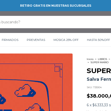
RETIRO GRATIS EN NUESTRAS SUCURSALES
FIRMADOS
PREVENTAS
MÚSICA 25% OFF
HASTA 50%OFF
Inicio
>
LIBROS
>
>
SUPER MARIO
SUPER
Salva Fer
SKU:
733004
$38.000,
6
x
$6.333,33
s