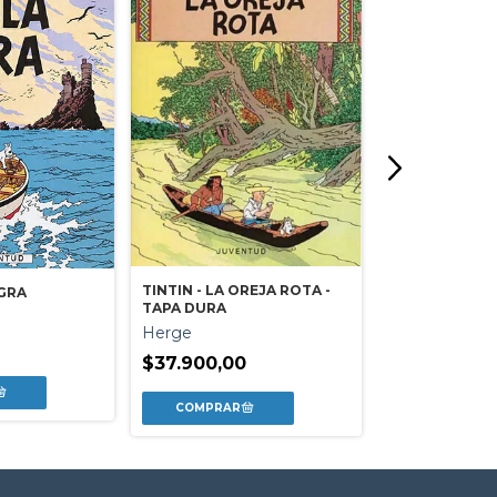
LOS POMPOR
TINTIN - LA OREJA ROTA -
EGRA
Laura Deveta
TAPA DURA
$26.999,00
Herge
$37.900,00