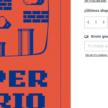
Ver más detalles
¡Últimos disp
Envío grati
Envío gra
Entregas para el
No sé mi código 