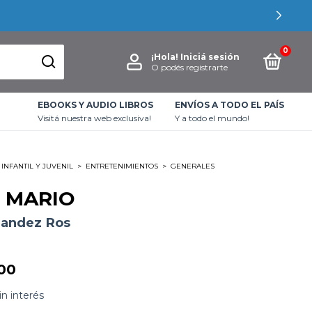
0
¡Hola!
Iniciá sesión
O podés registrarte
EBOOKS Y AUDIO LIBROS
ENVÍOS A TODO EL PAÍS
Visitá nuestra web exclusiva!
Y a todo el mundo!
INFANTIL Y JUVENIL
>
ENTRETENIMIENTOS
>
GENERALES
 MARIO
nandez Ros
00
in interés