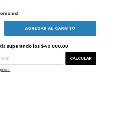
onibles!
s
$40.000,00
tis
superando los
$40.000,00
CAMBIAR CP
 CP:
CALCULAR
postal