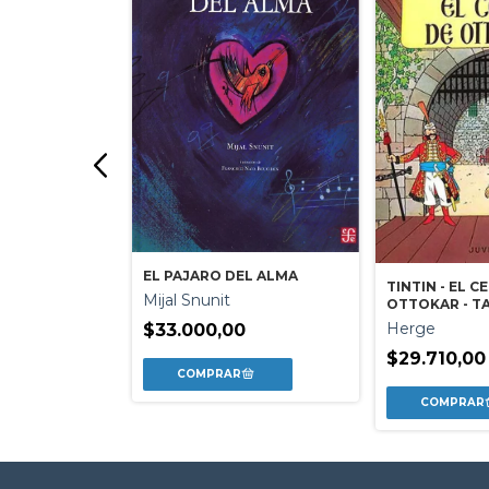
 PLAZA
a
EL PAJARO DEL ALMA
TINTIN - EL C
Mijal Snunit
OTTOKAR - T
Herge
$33.000,00
$29.710,00