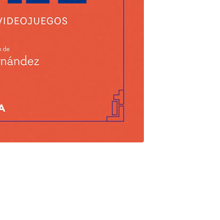
ros. cumple 40 anos en 2025. De la mano del legendario
 simpatico bigote revoluciono el mundo de los videojuegos en
da de los noventa. Desde entonces, Mario ha sido un referente
io e inspiracion para muchos otros. Este libro recorre la
cial en Donkey Kong hasta su ultima maravilla en Nintendo Switch
ue lo han convertido en el indiscutible rey del videojuego.