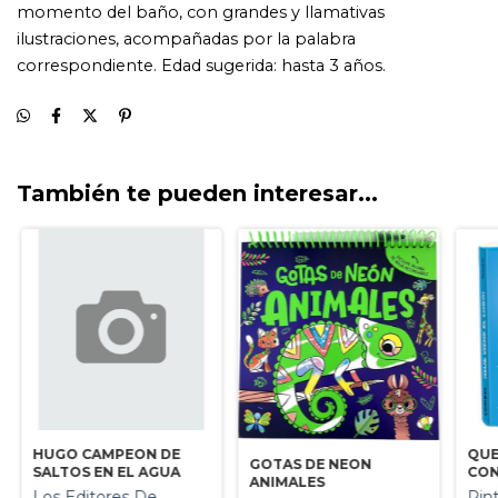
También te pueden interesar...
HUGO CAMPEON DE
QUE
GOTAS DE NEON
SALTOS EN EL AGUA
CON
ANIMALES
AGU
Los Editores De
Pin