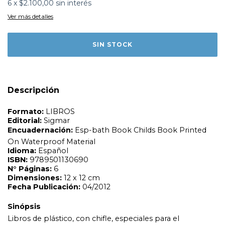
6
x
$2.100,00
sin interés
Ver más detalles
Formato:
LIBROS
Editorial:
Sigmar
Encuadernación:
Esp-bath Book Childs Book Printed
On Waterproof Material
Idioma:
Español
ISBN:
9789501130690
N°
Páginas:
6
Dimensiones:
12 x 12 cm
Fecha Publicación:
04/2012
Descripción
Sinópsis
Libros de plástico, con chifle, especiales para el
momento del baño, con grandes y llamativas
ilustraciones, acompañadas por la palabra
correspondiente. Edad sugerida: hasta 3 años.