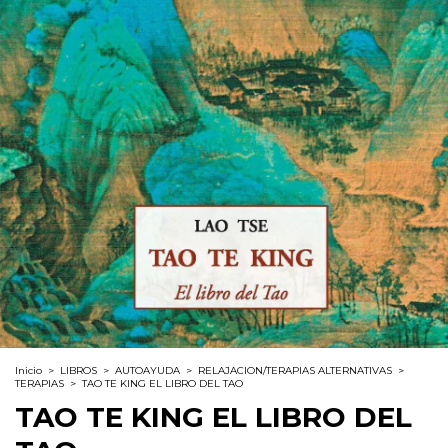
Inicio
>
LIBROS
>
AUTOAYUDA
>
RELAJACION/TERAPIAS ALTERNATIVAS
>
TERAPIAS
>
TAO TE KING EL LIBRO DEL TAO
TAO TE KING EL LIBRO DEL