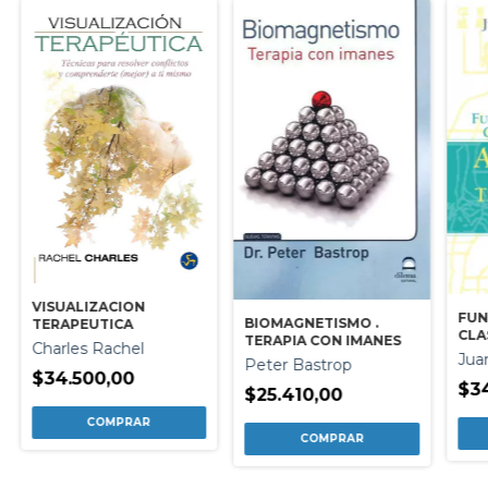
VISUALIZACION
FU
BIOMAGNETISMO .
TERAPEUTICA
CLA
TERAPIA CON IMANES
Charles Rachel
CON
Jua
Peter Bastrop
LA 
$34.500,00
$34
$25.410,00