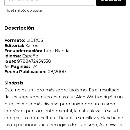
Sinópsis
Este no es un libro más sobre taoísmo. Es el resultado
No sé mi código postal
de unas apasionantes charlas que Alan Watts dirigió a un
público de lo más diverso pero unido por un mismo
interés: el pensamiento oriental, la naturaleza, la salud
Descripción
integral, la contracultura... De ahí la sencillez y claridad de
las explicaciones aquí recogidas.En Taoísmo, Alan Watts
prosigue la exploración que ya iniciara en su libro El
camino del Tao, y nos invita a una mayor profundización.
Así, nos propone la relajación (centrándose en la
respiración) y olvidar todo lo que sabemos para vivir sin
ningún prejuicio una nueva espontaneidad y una nueva
manera de entender el mundo. Se trata de una invitación
a alcanzar la verdadera libertad: conocernos mejor a
nosotros mismos y entrar en armonía con el Universo.
Utilizando las palabras de Alan Watts: El mundo real está
ahí, delante de ti y dentro de ti, y tú descubrirás que yo no
puedo decirte nada que no supieras realmente . Pero,
aunque todos tenemos esta sabiduría latente en nuestro
interior, necesitamos la ayuda de buenos guías para
encontrar nuestro propio camino. Y Alan Watts es uno
de los mejores.