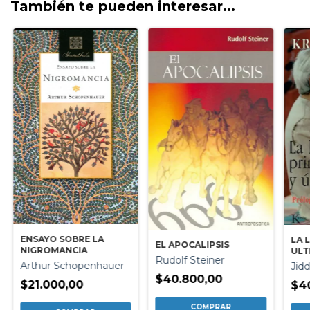
También te pueden interesar...
ENSAYO SOBRE LA
LA 
EL APOCALIPSIS
NIGROMANCIA
ULT
Rudolf Steiner
Arthur Schopenhauer
Jid
$40.800,00
$21.000,00
$4