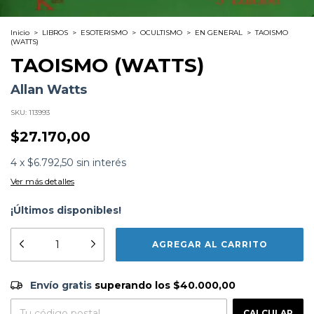
Inicio
>
LIBROS
>
ESOTERISMO
>
OCULTISMO
>
EN GENERAL
>
TAOISMO
(WATTS)
TAOISMO (WATTS)
Allan Watts
SKU:
113993
$27.170,00
4
x
$6.792,50
sin interés
Ver más detalles
¡Últimos disponibles!
Formato:
LIBROS
Editorial:
Kairos
Encuadernación:
Tapa Blanda
Idioma:
Español
Envío gratis
$40.000,00
ISBN:
9788472454538
Envío gratis
superando los
$40.000,00
N°
Páginas:
124
CAMBIAR CP
Fecha Publicación:
08/2000
Entregas para el CP:
CALCULAR