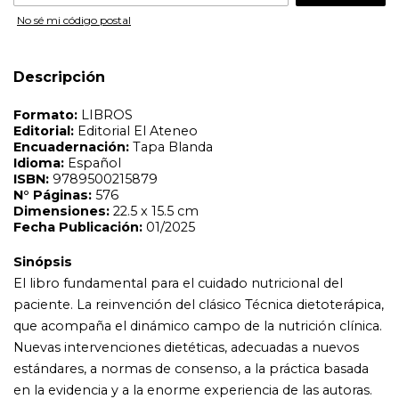
Sinópsis
No sé mi código postal
El libro fundamental para el cuidado nutricional del
paciente. La reinvención del clásico Técnica dietoterápica,
que acompaña el dinámico campo de la nutrición clínica.
Descripción
Nuevas intervenciones dietéticas, adecuadas a nuevos
estándares, a normas de consenso, a la práctica basada
en la evidencia y a la enorme experiencia de las autoras.
Cuadros, figuras, gráficos y tablas que ilustran y
sistematizan el contenido de manera práctica. 26
capítulos que conjugan las recomendaciones
nutricionales y los alimentos concebidos como matrices
químicas complejas, con las necesidades del individuo,
inmerso en su contexto vivencial, para encarar un
cuidado nutricional integral y apropiado. Una obra
infaltable para los profesionales de la nutrición actuales o
en formación.