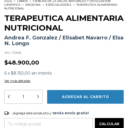
Inicio
>
LIBROS
>
CIENCIAS DE LA SALUD, NATURALES Y DIVULGACION
CIENTIFICA
>
MEDICINA
>
ESPECIALIDADES
>
TERAPEUTICA ALIMENTARIA
NUTRICIONAL
TERAPEUTICA ALIMENTARIA
NUTRICIONAL
Andrea F. Gonzalez / Elisabet Navarro / Elsa
N. Longo
SKU:
725695
$48.900,00
6
x
$8.150,00
sin interés
Ver más detalles
Formato:
LIBROS
Editorial:
Editorial El Ateneo
Encuadernación:
Tapa Blanda
Idioma:
Español
¡Agregá este producto y
tenés envío gratis!
ISBN:
9789500215879
¡Agregá este producto y
tenés envío gratis!
N°
Páginas:
576
CAMBIAR CP
Entregas para el CP:
Dimensiones:
22.5 x 15.5 cm
CALCULAR
Fecha Publicación:
01/2025