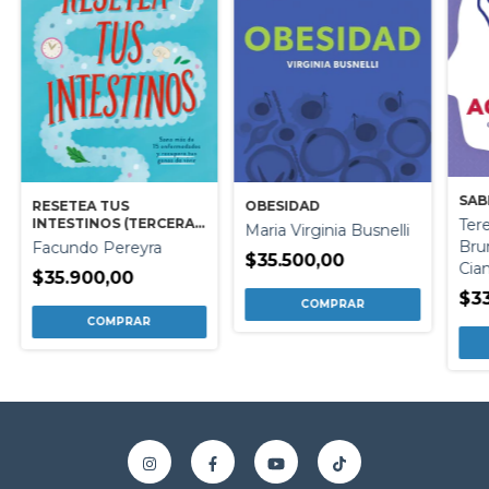
SAB
RESETEA TUS
OBESIDAD
INTESTINOS (TERCERA
Tere
Maria Virginia Busnelli
EDICION)
Bru
Facundo Pereyra
$35.500,00
Cia
$35.900,00
$3