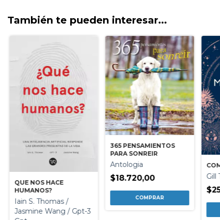
También te pueden interesar...
365 PENSAMIENTOS
PARA SONREIR
Antologia
COM
Gill
$18.720,00
QUE NOS HACE
$25
HUMANOS?
Iain S. Thomas /
Jasmine Wang / Gpt-3