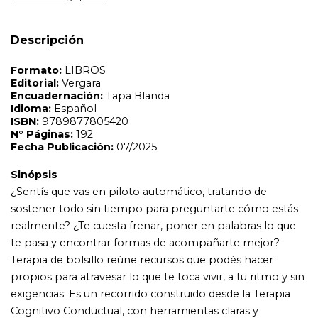
¿Sentís que vas en piloto automático, tratando de
sostener todo sin tiempo para preguntarte cómo estás
realmente? ¿Te cuesta frenar, poner en palabras lo que
Descripción
te pasa y encontrar formas de acompañarte mejor?
Terapia de bolsillo reúne recursos que podés hacer
propios para atravesar lo que te toca vivir, a tu ritmo y sin
exigencias. Es un recorrido construido desde la Terapia
Cognitivo Conductual, con herramientas claras y
accesibles para ayudarte a transitar lo que sentís con más
comprensión y menos culpa. Este libro no busca darte
respuestas mágicas, sino invitarte a detenerte,
observarte y cuidarte de otra manera. - Estrategias para
trabajar la autoexigencia, la culpa y el síndrome del
impostor - Recursos para afrontar la ansiedad, la
rumiación y los pensamientos catastróficos - Claves para
superar el duelo, la depresión y experiencias que muchas
veces se viven en silencio - Propuestas para gestionar la
frustración y frenar la procrastinación - Herramientas
para construir vínculos más saludables y fortalecer tu
bienestar. Cada capítulo es una pausa: un espacio para
mirar hacia adentro, sin juicio, con la posibilidad de
entenderte un poco más y acompañarte mejor. Porque
cuidar tu salud mental también es una forma de