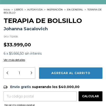
Inicio
>
LIBROS
>
AUTOAYUDA
>
INSPIRACIÓN
>
EN GENERAL
>
TERAPIA DE
BOLSILLO
TERAPIA DE BOLSILLO
Johanna Sacalovich
SKU:
732838
$33.999,00
6
x
$5.666,50
sin interés
Ver más detalles
Formato:
LIBROS
Editorial:
Vergara
Encuadernación:
Tapa Blanda
Idioma:
Español
Envío gratis
$40.000,00
Envío gratis
superando los
$40.000,00
ISBN:
9789877805420
N°
Páginas:
192
CAMBIAR CP
Entregas para el CP:
Fecha Publicación:
07/2025
CALCULAR
Sinópsis
No sé mi código postal