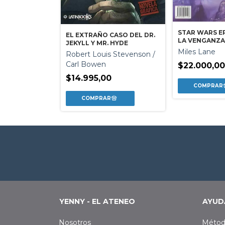
ASUNTO
TAPA DURA
STAR WARS EPI
EL EXTRAÑO CASO DEL DR.
LA VENGANZA 
JEKYLL Y MR. HYDE
Miles Lane
0
Robert Louis Stevenson /
Carl Bowen
$22.000,0
$14.995,00
YENNY - EL ATENEO
AYUD
Nosotros
Métod