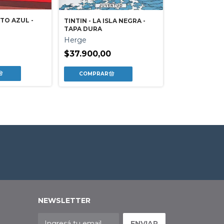
OTO AZUL -
TINTIN - LA ISLA NEGRA -
TAPA DURA
LOS VIAJES D
Herge
Jonathan Swif
$37.900,00
Martin
$14.995,00
NEWSLETTER