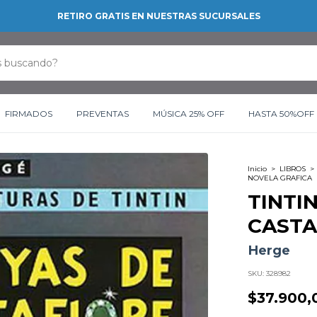
RETIRO GRATIS EN NUESTRAS SUCURSALES
FIRMADOS
PREVENTAS
MÚSICA 25% OFF
HASTA 50%OFF
Inicio
>
LIBROS
>
NOVELA GRAFICA
TINTIN
CASTA
Herge
SKU:
328982
$37.900,