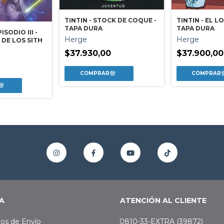
TINTIN - STOCK DE COQUE -
TINTIN - EL L
TAPA DURA
TAPA DURA
SODIO III -
Herge
Herge
DE LOS SITH
$37.930,00
$37.900,00
0
A
ATENCIÓN AL CLIENTE
os de Envío
0810-33-EXTRA (39872)