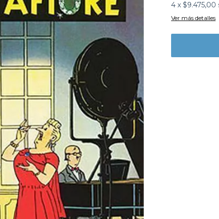
4
x
$9.475,00
Ver más detalles