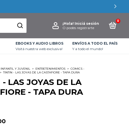
0
¡Hola!
Iniciá sesión
O podés registrarte
EBOOKS Y AUDIO LIBROS
ENVÍOS A TODO EL PAÍS
Visitá nuestra web exclusiva!
Y a todo el mundo!
INFANTIL Y JUVENIL
>
ENTRETENIMIENTOS
>
COMICS -
>
TINTIN - LAS JOYAS DE LA CASTAFIORE - TAPA DURA
 - LAS JOYAS DE LA
FIORE - TAPA DURA
00