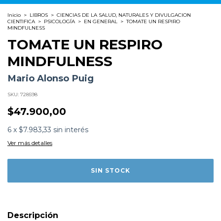
Inicio
>
LIBROS
>
CIENCIAS DE LA SALUD, NATURALES Y DIVULGACION
CIENTIFICA
>
PSICOLOGÍA
>
EN GENERAL
>
TOMATE UN RESPIRO
MINDFULNESS
TOMATE UN RESPIRO
MINDFULNESS
Mario Alonso Puig
SKU:
728598
$47.900,00
Formato:
LIBROS
6
x
$7.983,33
sin interés
Editorial:
Espasa
Encuadernación:
Tapa Blanda
Ver más detalles
Idioma:
Español
ISBN:
9789508523914
N°
Páginas:
264
Fecha Publicación:
03/2025
Sinópsis
El doctor Mario Alonso Puig nos descubre en este libro
el mindfulness: prestar atención para ver las cosas tal y
como son. Con una sólida base científica y apoyado en
Descripción