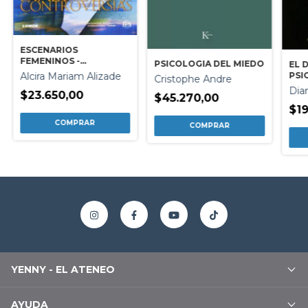
ESCENARIOS
FEMENINOS -
PSICOLOGIA DEL MIEDO
EL 
DIALOGOS Y
PSI
Alcira Mariam Alizade
Cristophe Andre
CONTROVERSIAS
Dia
$23.650,00
$45.270,00
$19
YENNY - EL ATENEO
AYUDA