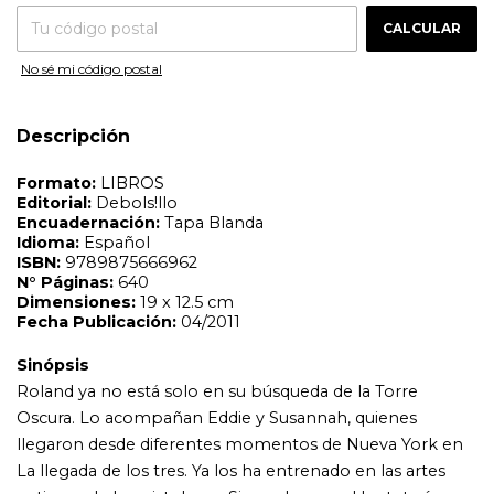
Dimensiones:
19 x 12.5 cm
CAMBIAR CP
Entregas para el CP:
Fecha Publicación:
04/2011
CALCULAR
Sinópsis
No sé mi código postal
Roland ya no está solo en su búsqueda de la Torre
Oscura. Lo acompañan Eddie y Susannah, quienes
llegaron desde diferentes momentos de Nueva York en
Descripción
La llegada de los tres. Ya los ha entrenado en las artes
antiguas de los pistoleros. Sin embargo, el ka-tet aún no
está completo. Roland traerá una persona más desde
Nueva York hasta Mundo Medio, una persona que ya ha
estado allí y ha muerto no una vez, sino dos, y que sigue
viva. El ka-tet, los cuatro unidos por su destino, tendrá
que viajar a través de las envenenadas tierras baldías para
llegar a la temible ciudad derruida de Lud. Su única
esperanza será subirse a un tren rabioso que también
busca su destrucción. La crítica ha dicho... «Sin lugar a
dudas, King es el soberano de la literatura en América.»
Los Angeles Daily News