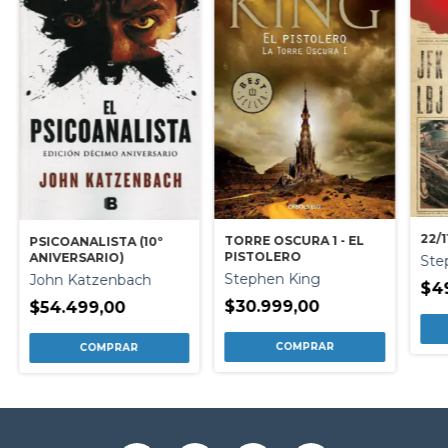
22/1
TORRE OSCURA 1 - EL
PSICOANALISTA (10º
PISTOLERO
ANIVERSARIO)
Ste
Stephen King
John Katzenbach
$4
$30.999,00
$54.499,00