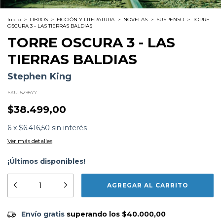
Inicio
>
LIBROS
>
FICCIÓN Y LITERATURA
>
NOVELAS
>
SUSPENSO
>
TORRE
OSCURA 3 - LAS TIERRAS BALDIAS
TORRE OSCURA 3 - LAS
TIERRAS BALDIAS
Stephen King
SKU:
529577
$38.499,00
6
x
$6.416,50
sin interés
Ver más detalles
¡Últimos disponibles!
Formato:
LIBROS
Editorial:
Debols!llo
Encuadernación:
Tapa Blanda
Idioma:
Español
ISBN:
9789875666962
Envío gratis
$40.000,00
Envío gratis
superando los
$40.000,00
N°
Páginas:
640