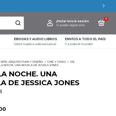
0
¡Hola!
Iniciá sesión
O podés registrarte
EBOOKS Y AUDIO LIBROS
ENVÍOS A TODO EL PAÍS
Visitá nuestra web exclusiva!
Y a todo el mundo!
ARTE, ARQUITECTURA Y DISEÑO
>
CINE Y VIDEO
>
EN
 LA NOCHE. UNA NOVELA DE JESSICA JONES
LA NOCHE. UNA
A DE JESSICA JONES
l
00