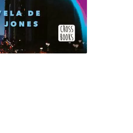
DA Y SOLITARIA QUE VIVE EN HELL'S KITCHEN. SE
NTE, PERO ESO SÓLO LA CONDUJO A UNA EXPERIENCIA
Randall apareció en su oficina, Jessica hubiera preferido
les decisiones que tomó la noche anterior. Sin embargo, la
 está convencida de que algo les sucedió a sus gemelos
 obsesión de sus hijos con una chica llamada Belle, las
 lozanía de su piel son pruebas de que algo terrible los
gma, Jessica viaja hasta Barton Wallop, el pequeño pueblo
r esta misteriosa chica la responsable de las nuevas
 parece albergar energías siniestras en cada rincón? Jessica
elación inestable que tiene con Luke Cage' mucho menos la forma