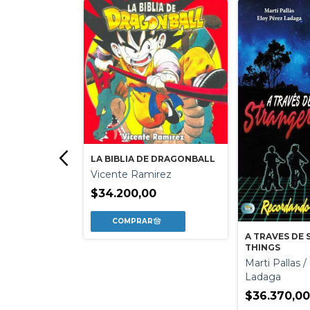
LA BIBLIA DE DRAGONBALL
Vicente Ramirez
$34.200,00
L
 Y MEMORIA
ea
A TRAVES DE
THINGS
0
Marti Pallas 
Ladaga
$36.370,0