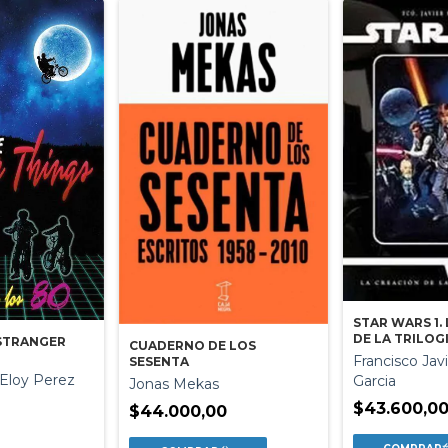
STAR WARS 1.
DE LA TRILOG
 STRANGER
CUADERNO DE LOS
Francisco Jav
SESENTA
/ Eloy Perez
Garcia
Jonas Mekas
$43.600,0
$44.000,00
0