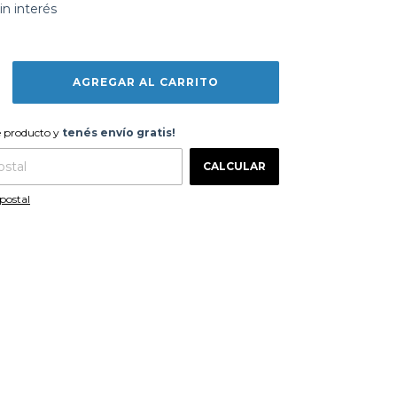
in interés
te producto y
tenés envío gratis!
e producto y
tenés envío gratis!
CAMBIAR CP
 CP:
CALCULAR
postal