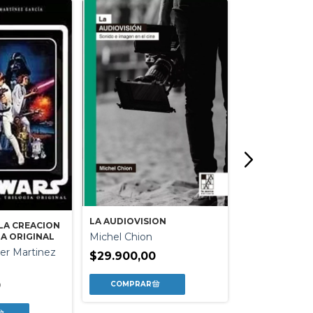
LA AUDIOVISION
 LA CREACION
Michel Chion
IA ORIGINAL
ier Martinez
UNA JUGUETE
$29.900,00
FILOSOFICA
David Oubina
0
$19.500,00