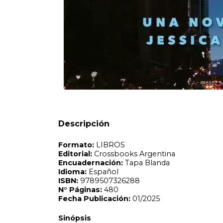
Formato:
LIBROS
Editorial:
Crossbooks Argentina
Encuadernación:
Tapa Blanda
Idioma:
Español
ISBN:
9789507326288
N°
Páginas:
480
Fecha Publicación:
01/2025
Sinópsis
CONOCE A JESSICA JONES: UNA SÚPER HEROÍNA RETIRA
Descripción
ESFORZÓ POR SER UNA JUSTICIERA EN TRAJE BRILLA
TRAUMÁTICA INIMAGINABLE. Aquella mañana en que Amber 
recuperarse de su resaca e intentar olvidar las cuestionab
historia de aquella madre angustiada la conmueve: Amber
adolescentes durante un viaje al Reino Unido. Para ella, la
alteraciones en la personalidad de cada uno y la repentina
reemplazó, algo «perfecto». Motivada a resolver este eni
donde Belle vive aislada en una antigua granja. ¿Podría se
personalidades de los gemelos Randall? ¿Por qué ese sitio
Jones sabe que nada es perfecto: ni esos chicos, ni la r