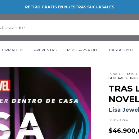
RETIRO GRATIS EN NUESTRAS SUCURSALES
FIRMADOS
PREVENTAS
MÚSICA 25% OFF
HASTA 50%OFF
Inicio
>
LIBROS
>
GENERAL
>
TRAS
TRAS 
NOVEL
Lisa Jewel
SKU:
726266
$46.900,