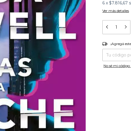
6
x
$7.816,67
s
Ver más detalles
¡Agregá es
¡Agregá est
Entregas para el
No sé mi código 