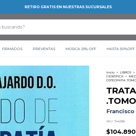
RETIRO GRATIS EN NUESTRAS SUCURSALES
FIRMADOS
PREVENTAS
MÚSICA 25% OFF
HASTA 50%OFF
Inicio
>
LIBROS
>
CIENTIFICA
>
MED
OSTEOPATIA .TOMO
TRATA
.TOMO
Francisco
SKU:
744288
$104.890