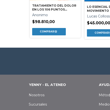
TRATAMIENTO DEL DOLOR
EJERCICIO
LO ESENCIAL 
EN LOS 106 PUNTOS
ADO . DE LA
MOVIMIENTO 
TENDINOMUSCULARES
ON A LA
BIOMECANIC
Anonimo
Lucas Collos
CE
SIMPLIFICAD
$98.810,00
0
$45.000,0
YENNY - EL ATENEO
AYUD
Nosotros
Métod
Sucursales
Medio