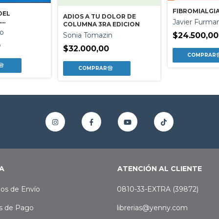
FIBROMIALGI
DEL
ADIOS A TU DOLOR DE
.
Javier Furma
COLUMNA 3RA EDICION
A
so
Sonia Tomazin
$24.500,00
A
0
$32.000,00
A
ATENCIÓN AL CLIENTE
os de Envío
0810-33-EXTRA (39872)
s de Pago
librerias@yenny.com