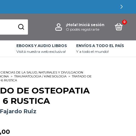
0
¡Hola!
Iniciá sesión
O podés registrarte
EBOOKS Y AUDIO LIBROS
ENVÍOS A TODO EL PAÍS
Visitá nuestra web exclusiva!
Y a todo el mundo!
CIENCIAS DE LA SALUD, NATURALES Y DIVULGACION
ICINA
>
TRAUMATOLOGIA / KINESIOLOGIA
>
TRATADO DE
 6 RUSTICA
DO DE OSTEOPATIA
 6 RUSTICA
 Fajardo Ruiz
,00