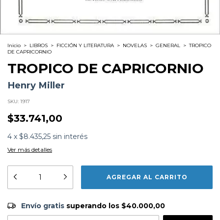
Inicio
>
LIBROS
>
FICCIÓN Y LITERATURA
>
NOVELAS
>
GENERAL
>
TROPICO
DE CAPRICORNIO
TROPICO DE CAPRICORNIO
Henry Miller
SKU:
1917
$33.741,00
4
x
$8.435,25
sin interés
Ver más detalles
Formato:
LIBROS
Editorial:
Catedra
Encuadernación:
Tapa Blanda
Idioma:
Español
Envío gratis
$40.000,00
ISBN:
9788437607375
Envío gratis
superando los
$40.000,00
N°
Páginas:
445
Dimensiones:
18 x 11 cm
CAMBIAR CP
Entregas para el CP: