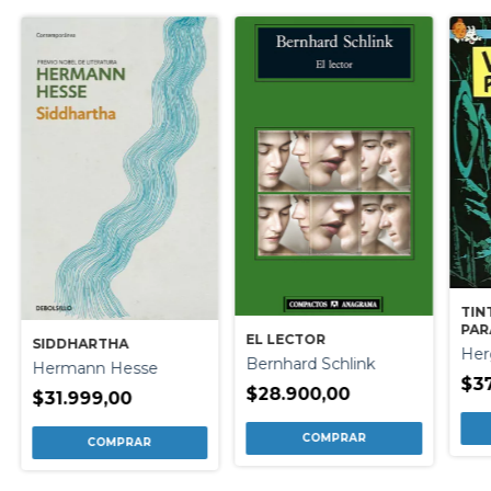
TIN
PAR
EL LECTOR
SIDDHARTHA
DU
Her
Bernhard Schlink
Hermann Hesse
$37
$28.900,00
$31.999,00