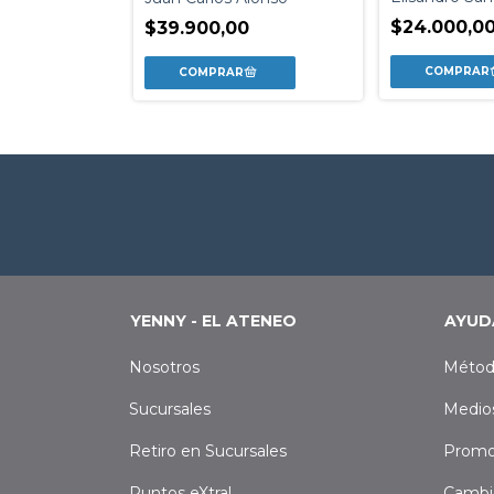
iguez Fischer
$24.000,0
$39.900,00
0
YENNY - EL ATENEO
AYUD
Nosotros
Métod
Sucursales
Medio
Retiro en Sucursales
Promo
Puntos eXtra!
Cambi