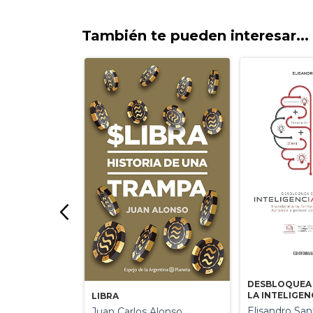
También te pueden interesar...
DESBLOQUEA 
LA INTELIGEN
LIBRA
au / Morgane
ARTIFICIAL
Elisandro San
Juan Carlos Alonso
lin Caradec /