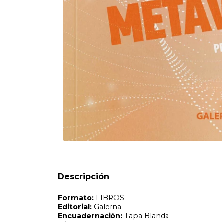
Formato:
LIBROS
Editorial:
Galerna
Encuadernación:
Tapa Blanda
Idioma:
Español
ISBN:
9789505569083
N°
Páginas:
256
Fecha Publicación:
11/2022
Sinópsis
Desde que Mark Zuckerberg cambió el nombre de Facebook
metaverso, un tipo de universo inmersivo de realidad virtu
Descripción
clickbait, humo o realidad? Impulsada por esta primera di
vertiginosa y cambiante dimensión de la tecnología que, s
produciendo información. El resultado es un viaje textual 
(Decentraland, Web3, Ethereum, NFTs, entre otros) en el q
las voces de especialistas que se incorporan con oportuno