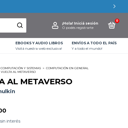
0
¡Hola!
Iniciá sesión
O podés registrarte
EBOOKS Y AUDIO LIBROS
ENVÍOS A TODO EL PAÍS
Visitá nuestra web exclusiva!
Y a todo el mundo!
COMPUTACIÓN Y SISTEMAS
>
COMPUTACIÓN EN GENERAL
VUELTA AL METAVERSO
A AL METAVERSO
hulkin
00
sin interés