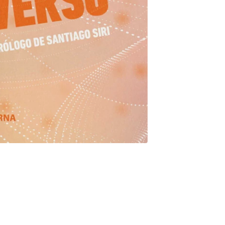
 por Meta, se instaló con fuerza y gran alcance la noción de
al. La pregunta no tardó en surgir: ¿se trata de una acción
syuntiva, Julieta Schulkin se sumerge en su primer libro en esta
i bien esta signada por la incertidumbre, viene dando señales y
articulado por los conceptos y el léxico propios de este universo
ue, además de la explicación que ofrece la autora, intervienen
 acierto. De esta manera, Vuelta por el metaverso ofrece a los