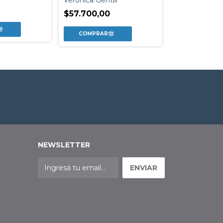
AVENUE
Juan Manuel 
$57.700,00
$35.900,00
NEWSLETTER