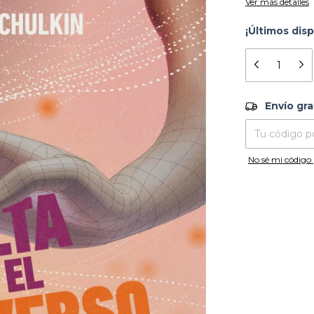
Ver más detalles
¡Últimos disp
Envío grati
Envío gra
Entregas para el
No sé mi código 