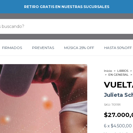
RETIRO GRATIS EN NUESTRAS SUCURSALES
FIRMADOS
PREVENTAS
MÚSICA 25% OFF
HASTA 50%OFF
Inicio
>
LIBROS
>
>
EN GENERAL
>
VUELT
Julieta Sc
SKU:
701191
$27.000,
6
x
$4.500,00