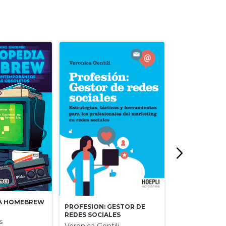
IA HOMEBREW
PROFESION: GESTOR DE
REDES SOCIALES
TRAGEDIA EN 
s
Veronica Gentili