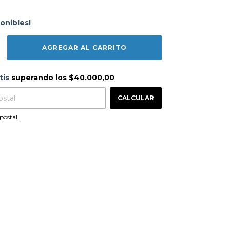
onibles!
s
$40.000,00
tis
superando los
$40.000,00
CAMBIAR CP
 CP:
CALCULAR
postal