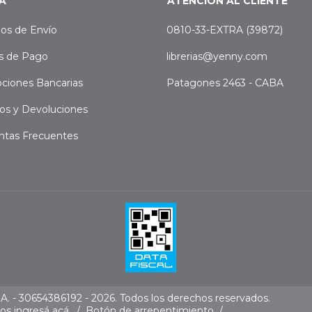
A
ATENCIÓN AL CLIENTE
os de Envío
0810-33-EXTRA (39872)
s de Pago
librerias@yenny.com
ciones Bancarias
Patagones 2463 - CABA
os y Devoluciones
ntas Frecuentes
. - 30654386192 - 2026. Todos los derechos reservados.
mos
ingresá acá.
/
Botón de arrepentimiento
/