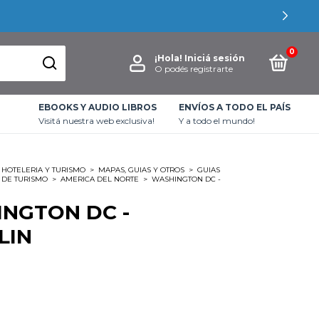
0
¡Hola!
Iniciá sesión
O podés registrarte
EBOOKS Y AUDIO LIBROS
ENVÍOS A TODO EL PAÍS
Visitá nuestra web exclusiva!
Y a todo el mundo!
HOTELERIA Y TURISMO
>
MAPAS, GUIAS Y OTROS
>
GUIAS
 DE TURISMO
>
AMERICA DEL NORTE
>
WASHINGTON DC -
NGTON DC -
LIN