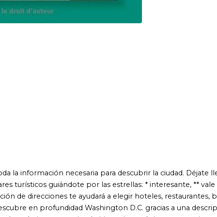
ión necesaria para descubrir la ciudad. Déjate llevar por
s guiándote por las estrellas: * interesante, ** vale la pena
recciones te ayudará a elegir hoteles, restaurantes, bares o tiendas
rofundidad Washington D.C. gracias a una descripción detallada
ica, proponiendo itinerarios turísticos con opciones adaptadas a
enes viajan con niños. Los numerosos mapas y planos que