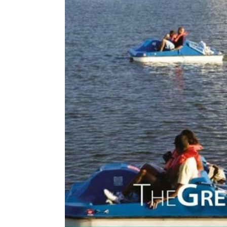
Formato:
MAPAS Y PLANISFERIOS
Editorial:
Michelin
Encuadernación:
Tapa Blanda
Idioma:
Inglés
ISBN:
9782067179790
N°
Páginas:
300