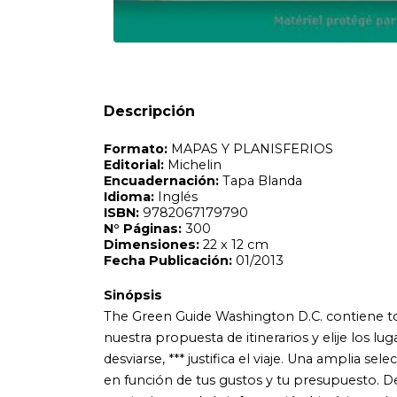
Dimensiones:
22 x 12 cm
Fecha Publicación:
01/2013
Sinópsis
The Green Guide Washington D.C. contiene toda la informac
nuestra propuesta de itinerarios y elije los lugares turístico
desviarse, *** justifica el viaje. Una amplia selección de di
Descripción
en función de tus gustos y tu presupuesto. Descubre en p
que incluye toda la información histórica, cultural y práct
todos los bolsillos e informaciones específicas para qui
contiene te permitirán orientarte con total fiabilidad.