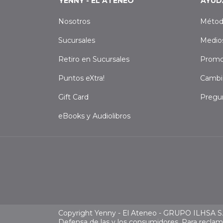
YENNY - EL ATENEO
AYUD
Nosotros
Métod
Sucursales
Medio
Retiro en Sucursales
Promo
Puntos eXtra!
Cambi
Gift Card
Pregu
eBooks y Audiolibros
Copyright Yenny - El Ateneo - GRUPO ILHSA S.A
Defensa de las y los consumidores. Para recla