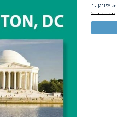
6
x
$191,58
sin
Ver más detalles