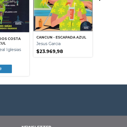
CANCUN - ESCAPADA AZUL
DOS COSTA
Jesus Garcia
ZUL
NUEVA YORK U
DE SEMANA
al Iglesias
$23.969,98
Salvat
$31.058,28