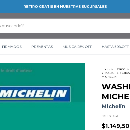
RETIRO GRATIS EN NUESTRAS SUCURSALES
FIRMADOS
PREVENTAS
MÚSICA 25% OFF
HASTA 50%OFF
Inicio
>
LIBROS
>
Y MAPAS
>
GUIAS
MICHELIN
WASHI
MICHE
Michelin
SKU:
561031
$1.149,50