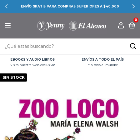
ENVÍO GRATIS PARA COMPRAS SUPERIORES A $40.000
0
EBOOKS Y AUDIO LIBROS
ENVÍOS A TODO EL PAÍS
Visitá nuestra web exclusiva!
Y a todo el mundo!
SIN STOCK