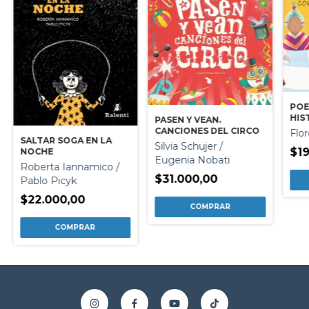
POE
HIS
PASEN Y VEAN.
CANCIONES DEL CIRCO
Flo
SALTAR SOGA EN LA
Silvia Schujer /
$19
NOCHE
Eugenia Nobati
Roberta Iannamico /
$31.000,00
Pablo Picyk
$22.000,00