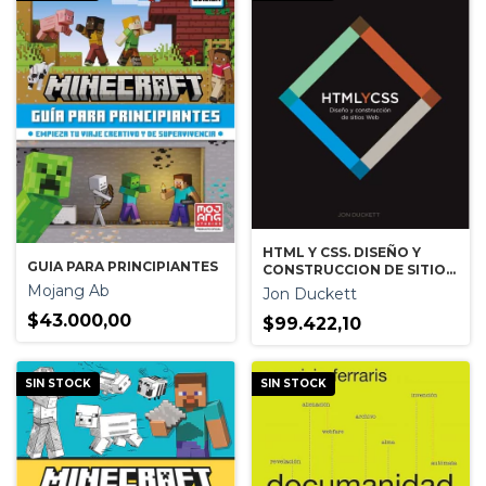
HTML Y CSS. DISEÑO Y
GUIA PARA PRINCIPIANTES
CONSTRUCCION DE SITIOS
WEB
Mojang Ab
Jon Duckett
$43.000,00
$99.422,10
SIN STOCK
SIN STOCK