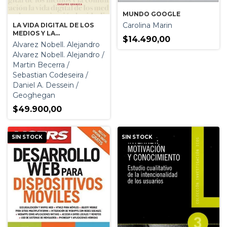
MUNDO GOOGLE
Carolina Marin
LA VIDA DIGITAL DE LOS
MEDIOS Y LA
$14.490,00
COMUNICACION
Alvarez Nobell. Alejandro
Alvarez Nobell. Alejandro /
Martin Becerra /
Sebastian Codeseira /
Daniel A. Dessein /
Geoghegan
$49.900,00
SIN STOCK
SIN STOCK