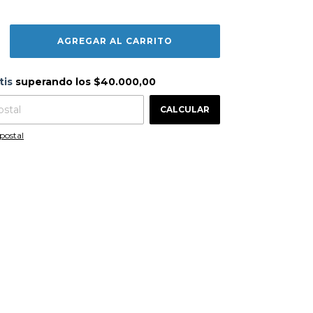
s
$40.000,00
tis
superando los
$40.000,00
CAMBIAR CP
 CP:
CALCULAR
postal