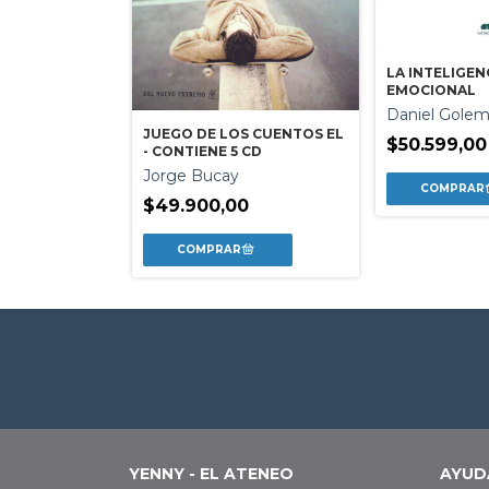
O EL DON
LA INTELIGEN
EMOCIONAL
Grecco
Daniel Gole
0
JUEGO DE LOS CUENTOS EL
$50.599,00
- CONTIENE 5 CD
Jorge Bucay
$49.900,00
YENNY - EL ATENEO
AYUD