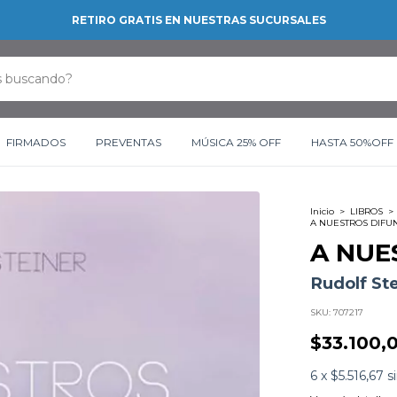
RETIRO GRATIS EN NUESTRAS SUCURSALES
FIRMADOS
PREVENTAS
MÚSICA 25% OFF
HASTA 50%OFF
Inicio
>
LIBROS
>
A NUESTROS DIFU
A NUE
Rudolf St
SKU:
707217
$33.100,
6
x
$5.516,67
s