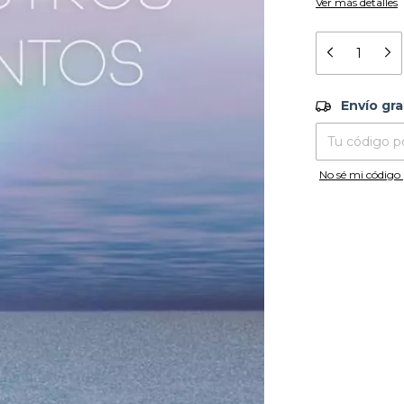
Ver más detalles
Envío grati
Envío gra
Entregas para el
No sé mi código 