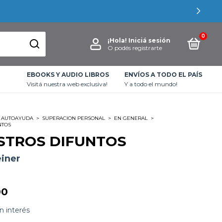
0
¡Hola!
Iniciá sesión
O podés registrarte
EBOOKS Y AUDIO LIBROS
ENVÍOS A TODO EL PAÍS
Visitá nuestra web exclusiva!
Y a todo el mundo!
AUTOAYUDA
>
SUPERACION PERSONAL
>
EN GENERAL
>
NTOS
STROS DIFUNTOS
einer
00
in interés