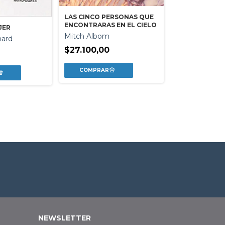
LAS CINCO PERSONAS QUE
ENCONTRARAS EN EL CIELO
JER
Mitch Albom
hard
APRENDER A F
$27.100,00
(ED.ARG.)
Mihaly Csiksz
$36.210,00
NEWSLETTER