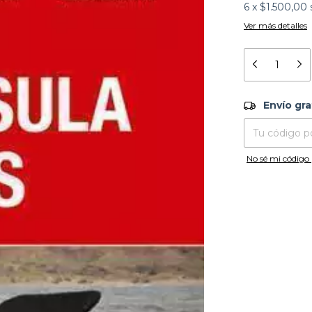
6
x
$1.500,00
Ver más detalles
Envío grati
Envío gra
Entregas para el
No sé mi código 