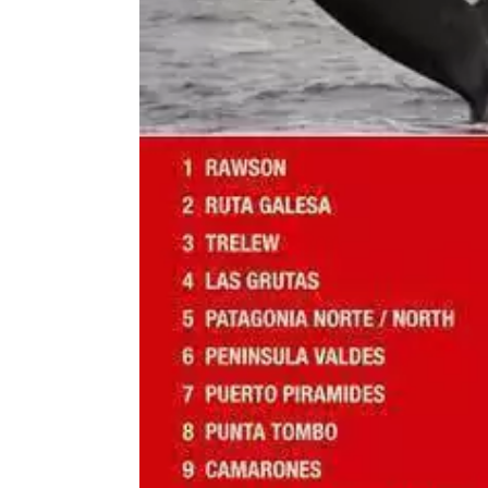
Formato:
LIBROS
Editorial:
Dedios
Encuadernación:
Tapa Blanda