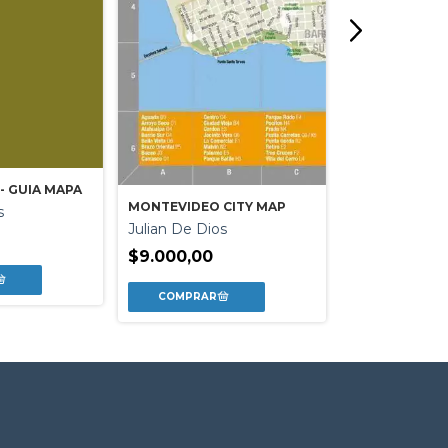
- GUIA MAPA
MONTEVIDEO CITY MAP
s
BUENOS AIRES
Julian De Dios
(2DA. ED.)
Julian De Dio
$9.000,00
$15.000,00