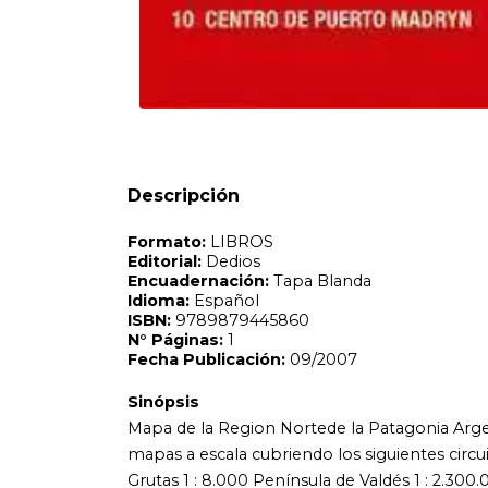
Idioma:
Español
ISBN:
9789879445860
N°
Páginas:
1
Fecha Publicación:
09/2007
Sinópsis
Mapa de la Region Nortede la Patagonia Argentina Contie
mapas a escala cubriendo los siguientes circuitos y regione
Grutas 1 : 8.000 Península de Valdés 1 : 2.300.000 Puerto
160.000 Centro de Puerto Madryn 1 : 7.000 Idioma: Bilingü
Descripción
Fauna, parques nacionales, localidades más destacadas, a
durabilidad.