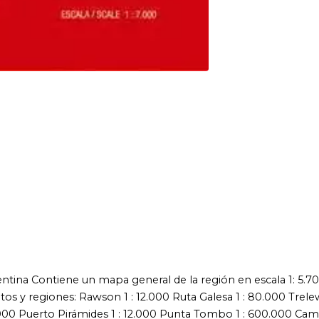
ne un mapa general de la región en escala 1: 5.700.000 y
s: Rawson 1 : 12.000 Ruta Galesa 1 : 80.000 Trelew 1 : 7.000 Las
 Pirámides 1 : 12.000 Punta Tombo 1 : 600.000 Camarones 1 :
e: Español/Inglés Además incluye calendario de avistaje de
tracciones y principales puntos de interés. Laminado para mayor