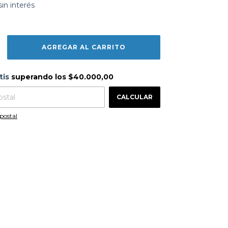
sin interés
s
$40.000,00
tis
superando los
$40.000,00
CAMBIAR CP
 CP:
CALCULAR
postal