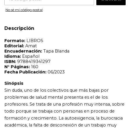
Sinópsis
No sé mi código postal
Sin duda, uno de los colectivos que más bajas por
problemas de salud mental presenta es el de los
profesores. Se trata de una profesión muy intensa, sobre
todo porque se trabaja con personas en proceso de
Descripción
formación y crecimiento. La autoexigencia, la burocracia
académica, la falta de desconexión de un trabajo muy
absorbente o el estrés que genera la gestión de las aulas
(entre otras muchas causas) ponen en jaque constante la
salud de un profesorado demasiadas veces
incomprendido y, sobre todo, desatendido. Con más de
dos décadas de experiencia como profesora de instituto,
Cristina Méndez ha querido reunir en esta obra todos
aquellos consejos y herramientas que le hubiese gustado
tener a mano cuando padeció una gran crisis de ansiedad.
De lo aprendido a lo largo de su dilatada carrera y de las
conclusiones que sacó tras superar su crisis de ansiedad
nace Bienestar para docentes. Un manual cuya intención
más sincera es intentar ayudar a aquellos compañeros de
profesión que necesiten aprender a gestionar su estrés y
a mejorar su bienestar.