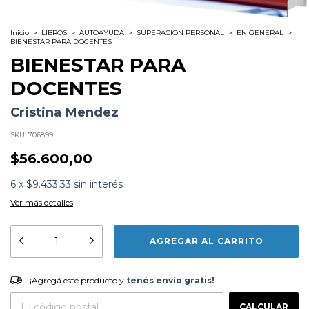
Inicio
>
LIBROS
>
AUTOAYUDA
>
SUPERACION PERSONAL
>
EN GENERAL
>
BIENESTAR PARA DOCENTES
BIENESTAR PARA
DOCENTES
Cristina Mendez
SKU:
706899
$56.600,00
6
x
$9.433,33
sin interés
Ver más detalles
Formato:
LIBROS
Editorial:
Amat
Encuadernación:
Tapa Blanda
Idioma:
Español
¡Agregá este producto y
tenés envío gratis!
ISBN:
9788419341297
¡Agregá este producto y
tenés envío gratis!
N°
Páginas:
160
CAMBIAR CP
Fecha Publicación:
06/2023
Entregas para el CP:
CALCULAR