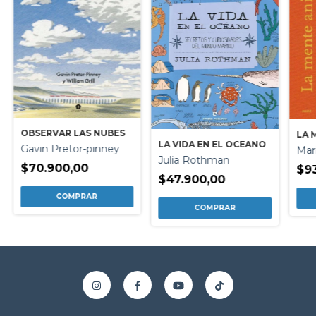
OBSERVAR LAS NUBES
LA 
LA VIDA EN EL OCEANO
Gavin Pretor-pinney
Mar
Julia Rothman
$70.900,00
$9
$47.900,00