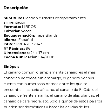
Sinópsis
El canario común, o simplemente canario, es el más
Descripción
conocido de todos. Sin embargo, el género Serinus
cuenta con numerosos primos entre los que se
encuentra el canario africano, el canario de El Cabo, el
canario de frente amarilla, el canario de alas blancas, el
canario de cara negra, etc. Sólo algunos de estos pájaros
pueden ser domésticos y hacer las delicias de los
criadores. Pequeño y robusto, siempre en movimiento,
el canario es un excelente cantante, cuyo melodioso
trino encanta a todos los que tienen la suerte de poder
escucharlo. En este libro, maravillosamente ilustrado, el
autor aporta todos sus conocimientos acerca de los
canarios, su historia y todos los consejos para el cuidado
diario. Así, sabrá si debe elegir entre el canario de vientre
blanco, de vientre amarillo, el verderón serrano, etc. Con
este manual usted aprenderá a apreciar las múltiples
cualidades de estos pequeños y apasionantes pájaros.