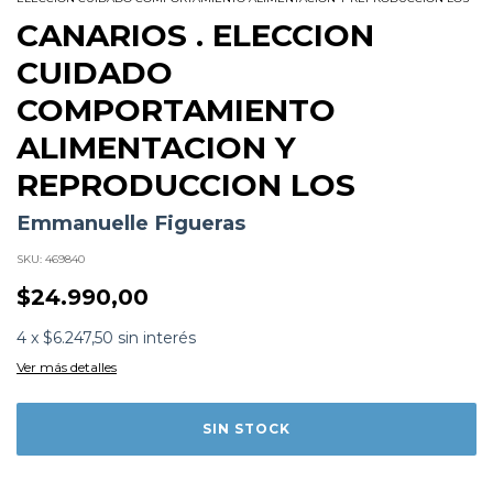
CANARIOS . ELECCION
CUIDADO
COMPORTAMIENTO
ALIMENTACION Y
REPRODUCCION LOS
Emmanuelle Figueras
SKU:
469840
$24.990,00
Subtítulo:
Eleccion cuidados comportamiento
alimentacion
4
x
$6.247,50
sin interés
Formato:
LIBROS
Editorial:
Vecchi
Ver más detalles
Encuadernación:
Tapa Blanda
Idioma:
Español
ISBN:
9788431537043
N°
Páginas:
96
Dimensiones:
24 x 17 cm
Fecha Publicación:
04/2008