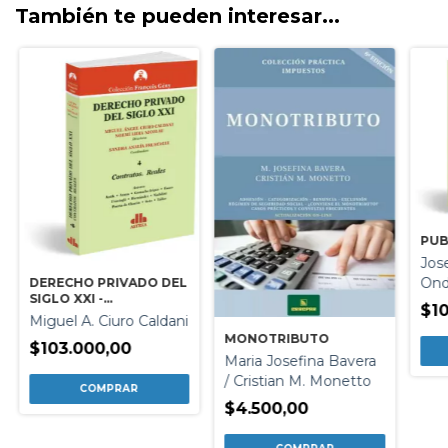
También te pueden interesar...
PUB
Jos
Ond
DERECHO PRIVADO DEL
SIGLO XXI -
$1
CONTRATOS- REALES-
Miguel A. Ciuro Caldani
MONOTRIBUTO
$103.000,00
Maria Josefina Bavera
/ Cristian M. Monetto
$4.500,00