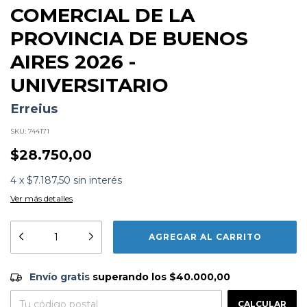
COMERCIAL DE LA
PROVINCIA DE BUENOS
AIRES 2026 -
UNIVERSITARIO
Erreius
SKU:
744171
$28.750,00
4
x
$7.187,50
sin interés
Ver más detalles
Formato:
LIBROS
Editorial:
Erreius
Encuadernación:
Tapa Blanda
Idioma:
Español
Envío gratis
$40.000,00
ISBN:
9789877936643
Envío gratis
superando los
$40.000,00
N°
Páginas:
512
CAMBIAR CP
Dimensiones:
18 x 14 cm
Entregas para el CP:
Fecha Publicación:
04/2026
CALCULAR