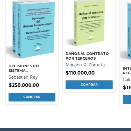
DAÑOS AL CONTRATO
POR TERCEROS
Mariano R. Zurueta
DECISIONES DEL
INT
SISTEMA
$110.000,00
REG
INTERAMERICANO DE
Sebastian Rey
HU
Cal
DERECHOS HUMANOS 2
TOMOS
$258.000,00
$11