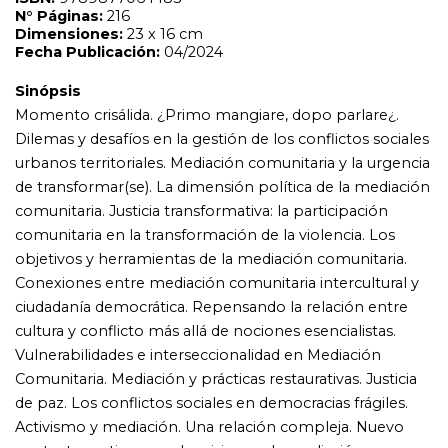
Conexiones entre mediación comunitaria intercultural y
ciudadanía democrática. Repensando la relación entre
cultura y conflicto más allá de nociones esencialistas.
Vulnerabilidades e interseccionalidad en Mediación
Comunitaria. Mediación y prácticas restaurativas. Justicia
de paz. Los conflictos sociales en democracias frágiles.
Activismo y mediación. Una relación compleja. Nuevo
contexto en tiempos de crisis para la mediación
comunitaria. Comunidad penitenciaria y mediación. Un
desafío a los patrones establecidos. Mediación
comunitaria entre pares. Una comunidad que media
consigo misma. Mediación y resolución de conflictos
entre el Pueblo Gitano y la Sociedad Mayoritaria.
Municipios restaurativos: una mirada comunitaria e
inclusiva, antes, durante y después del conflicto. A la
sombra del limonero. Mediación comunitaria desde los
municipios. La conflictología en el deporte. Los
proyectos de mediación en la práctica deportiva. Lo
único constante es el cambio. Violencia silenciosa en
instituciones de Salud Pública