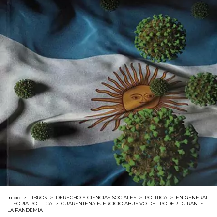
Inicio
>
LIBROS
>
DERECHO Y CIENCIAS SOCIALES
>
POLITICA
>
EN GENERAL
- TEORIA POLITICA
>
CUARENTENA EJERCICIO ABUSIVO DEL PODER DURANTE
LA PANDEMIA