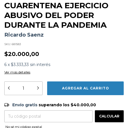
CUARENTENA EJERCICIO
ABUSIVO DEL PODER
DURANTE LA PANDEMIA
Ricardo Saenz
SKU:
681583
$20.000,00
6
x
$3.333,33
sin interés
Ver más detalles
Formato:
LIBROS
Editorial:
El Cuento De Nunca Acabar
Encuadernación:
Tapa Blanda
Idioma:
Español
Envío gratis
$40.000,00
Envío gratis
superando los
$40.000,00
ISBN:
9789874747433
N°
Páginas:
160
CAMBIAR CP
Entregas para el CP:
Fecha Publicación:
01/2021
CALCULAR
Sinópsis
No sé mi código postal