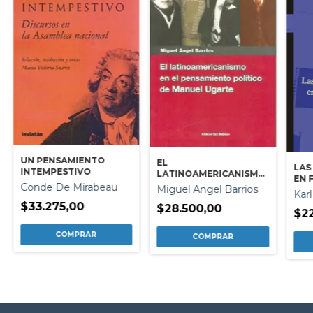
UN PENSAMIENTO
EL
LAS
INTEMPESTIVO
LATINOAMERICANISMO
EN 
EN EL PENSAMIENTO
Conde De Mirabeau
Miguel Angel Barrios
Kar
POLITICO DE MANUEL
$33.275,00
UGARTE
$28.500,00
$2