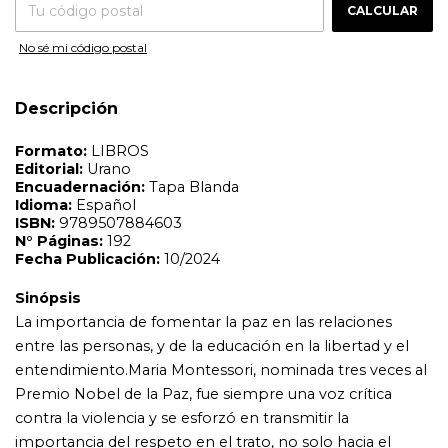
CALCULAR
Sinópsis
La importancia de fomentar la paz en las relaciones
No sé mi código postal
entre las personas, y de la educación en la libertad y el
entendimiento.Maria Montessori, nominada tres veces al
Premio Nobel de la Paz, fue siempre una voz crítica
Descripción
contra la violencia y se esforzó en transmitir la
importancia del respeto en el trato, no solo hacia el
prójimo, sino también hacia los pequeños.Su
pensamiento y método educativo están muy
relacionados con la importancia de la existencia de la paz
en las relaciones entre padres e hijos, entendida como
una real y habitable, y no como un ideal abstracto, y en
este libro se vuelcan sus textos más destacados sobre
este tema.Una vez más, Maria Montessori nos aporta su
espíritu innovador para ayudarnos a criar niños y niñas
que puedan dar vida a una humanidad nueva y libre,
porque como ella dijo, «la educación es el arma de la paz,
y la paz es la condición de una buena educación».? La
tercera y última entrega de los libros que forman la
colección Montessori, en los que expertos en esta
metodología han revisado los textos originales de la
autora para adaptarlos a los tiempos actuales.? Esta