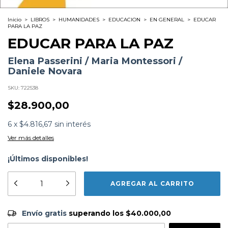
Inicio
>
LIBROS
>
HUMANIDADES
>
EDUCACION
>
EN GENERAL
>
EDUCAR
PARA LA PAZ
EDUCAR PARA LA PAZ
Elena Passerini / Maria Montessori /
Daniele Novara
SKU:
722538
$28.900,00
6
x
$4.816,67
sin interés
Ver más detalles
¡Últimos disponibles!
Formato:
LIBROS
Editorial:
Urano
Encuadernación:
Tapa Blanda
Idioma:
Español
Envío gratis
$40.000,00
ISBN:
9789507884603
Envío gratis
superando los
$40.000,00
N°
Páginas:
192
Fecha Publicación:
10/2024
CAMBIAR CP
Entregas para el CP: