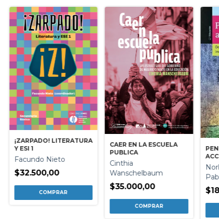
¡ZARPADO! LITERATURA
CAER EN LA ESCUELA
PEN
Y ESI 1
PUBLICA
ACC
Facundo Nieto
Cinthia
TO
Nor
$32.500,00
Wanschelbaum
Pab
$35.000,00
$18