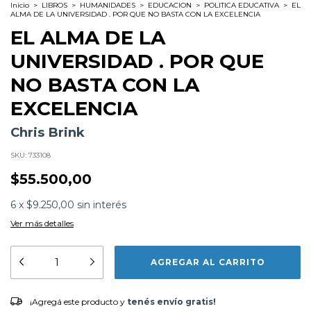
Inicio
>
LIBROS
>
HUMANIDADES
>
EDUCACION
>
POLITICA EDUCATIVA
>
EL
ALMA DE LA UNIVERSIDAD . POR QUE NO BASTA CON LA EXCELENCIA
EL ALMA DE LA
UNIVERSIDAD . POR QUE
NO BASTA CON LA
EXCELENCIA
Chris Brink
SKU:
733108
$55.500,00
6
x
$9.250,00
sin interés
Ver más detalles
Formato:
LIBROS
Editorial:
Universidad Catolica De Salta
Encuadernación:
Tapa Blanda
Idioma:
Español
ISBN:
9789506233129
¡Agregá este producto y
tenés envío gratis!
¡Agregá este producto y
tenés envío gratis!
N°
Páginas:
444