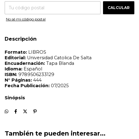
Fecha Publicación:
07/2025
CAMBIAR CP
Entregas para el CP:
CALCULAR
Sinópsis
No sé mi código postal
Descripción
También te pueden interesar...