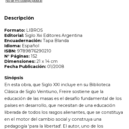
Sinópsis
No sé mi código postal
En esta obra, que Siglo XXI incluye en su Biblioteca
Clásica de Siglo Veintiuno, Freire sostiene que la
Descripción
educación de las masas es el desafío fundamental de los
países en desarrollo, que necesitan de una educación
liberada de todos los rasgos alienantes, que se constituya
en el motor del cambio social y construya una
pedagogía 'para la libertad'. El autor, uno de los
pedagogos más importantes del siglo XX, considera que
dentro de las condiciones históricas de la sociedad, es
indispensable una amplia concienciación de las masas a
través de una educación que les permita reflexionar
sobre su espacio y su tiempo. A la vez que está
convencido de que la elevación del pensamiento del
individuo, 'que suele llamarse, apresuradamente,
politización', comienza exactamente con esta
autorreflexión que lo lleva a profundizar su toma de
conciencia y, sobre todo, a transformar su inserción en la
historia, ya no como espectador, sino como actor y
autor. La pedagogía de Paulo Freire es, por excelencia,
una 'pedagogía del oprimido', que no postula modelos
de adaptación ni de transición de nuestras sociedades,
sino de ruptura, de cambio y de transformación total. La