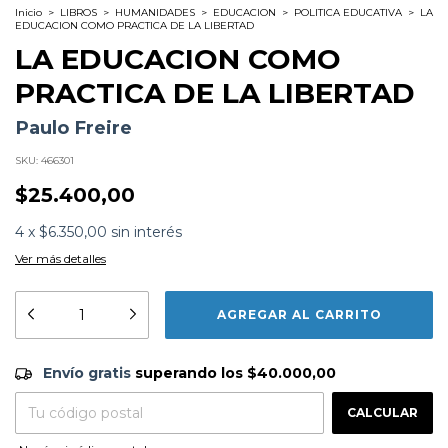
Inicio
>
LIBROS
>
HUMANIDADES
>
EDUCACION
>
POLITICA EDUCATIVA
>
LA
EDUCACION COMO PRACTICA DE LA LIBERTAD
LA EDUCACION COMO
PRACTICA DE LA LIBERTAD
Paulo Freire
SKU:
466301
$25.400,00
4
x
$6.350,00
sin interés
Ver más detalles
Formato:
LIBROS
Editorial:
Siglo Xxi Editores Argentina
Encuadernación:
Tapa Blanda
Idioma:
Español
Envío gratis
$40.000,00
ISBN:
Envío gratis
9789876290210
superando los
$40.000,00
N°
Páginas:
152
CAMBIAR CP
Entregas para el CP:
Dimensiones:
21 x 14 cm
CALCULAR
Fecha Publicación:
01/2008