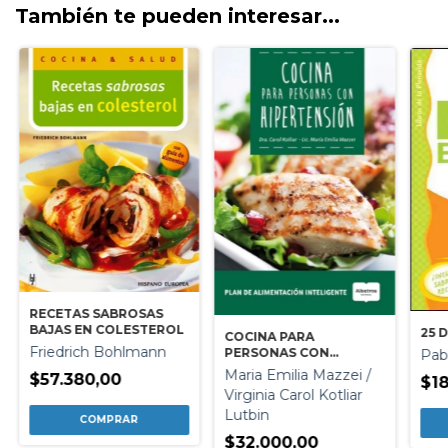
También te pueden interesar...
RECETAS SABROSAS
BAJAS EN COLESTEROL
25 
COCINA PARA
Friedrich Bohlmann
PERSONAS CON
Pab
HIPERTENSION
Maria Emilia Mazzei /
$57.380,00
$18
Virginia Carol Kotliar
Lutbin
$32.000,00