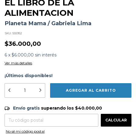
EL LIBRO DE LA
ALIMENTACION
Planeta Mama / Gabriela Lima
SKU:
555952
$36.000,00
6
x
$6.000,00
sin interés
Ver más detalles
¡Últimos disponibles!
Formato:
LIBROS
Editorial:
Biblioteca Albatros
Encuadernación:
Espiralado
Idioma:
Español
Envío gratis
$40.000,00
Envío gratis
superando los
$40.000,00
ISBN:
9789502413785
N°
Páginas:
128
CAMBIAR CP
Entregas para el CP:
Dimensiones:
26 x 19 cm
CALCULAR
Fecha Publicación:
09/2012
No sé mi código postal
Sinópsis