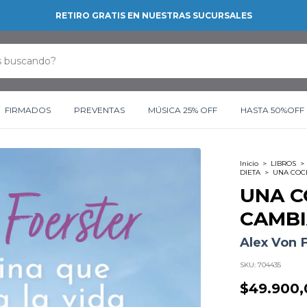
RETIRO GRATIS EN NUESTRAS SUCURSALES
FIRMADOS
PREVENTAS
MÚSICA 25% OFF
HASTA 50%OFF
Inicio
>
LIBROS
>
DIETA
>
UNA COCI
UNA C
CAMBI
Alex Von 
SKU:
704435
$49.900,