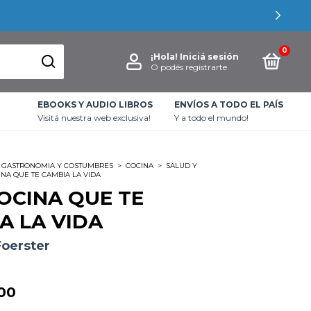
0
¡Hola!
Iniciá sesión
O podés registrarte
EBOOKS Y AUDIO LIBROS
ENVÍOS A TODO EL PAÍS
Visitá nuestra web exclusiva!
Y a todo el mundo!
GASTRONOMIA Y COSTUMBRES
>
COCINA
>
SALUD Y
NA QUE TE CAMBIA LA VIDA
OCINA QUE TE
A LA VIDA
Foerster
00