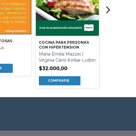
ITOSAS
COCINA PARA PERSONAS
CON HIPERTENSION
us
RECETAS 0% 
Maria Emilia Mazzei /
Jacques Lafo
Virginia Carol Kotliar Lutbin
$18.300,00
$32.000,00