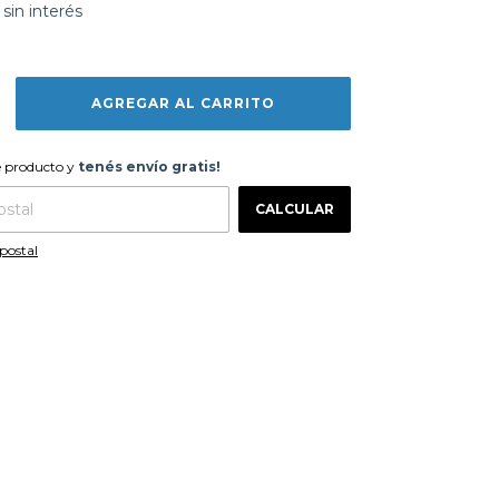
sin interés
te producto y
tenés envío gratis!
e producto y
tenés envío gratis!
CAMBIAR CP
 CP:
CALCULAR
postal