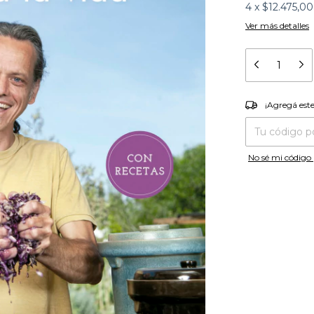
4
x
$12.475,00
Ver más detalles
¡Agregá es
¡Agregá est
Entregas para el
No sé mi código 