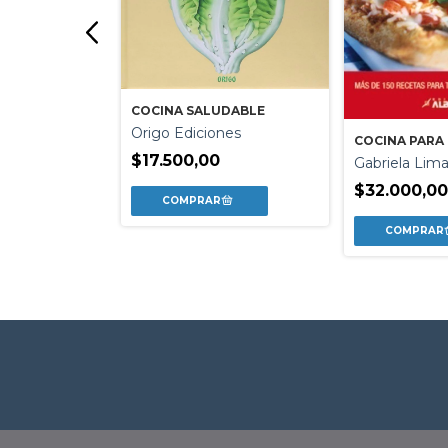
COCINA SALUDABLE
LA
ON
Origo Ediciones
COCINA PARA
 / Gabriela
$17.500,00
Gabriela Lim
$32.000,0
0