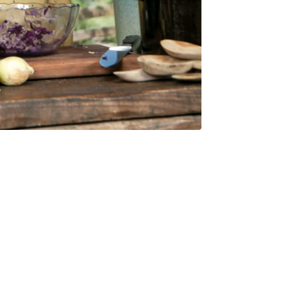
do esta frase, el momento es ahora. Alex von Foerster, cocinero
 medio de la gran cantidad de propuestas alimentarias y nos
da y con la cocina. No importa cuál sea el motivo para hacer
 cocina que te cambia la vida.