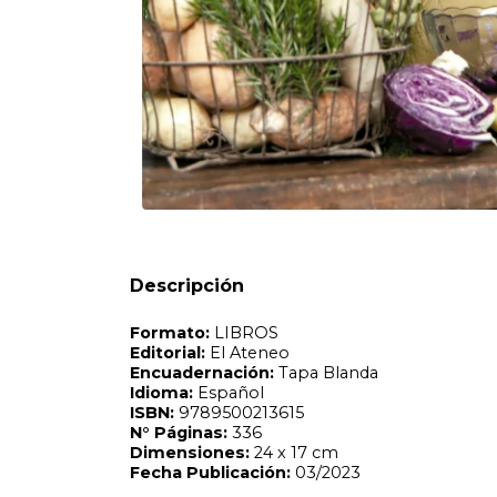
Formato:
LIBROS
Editorial:
El Ateneo
Encuadernación:
Tapa Blanda
Idioma:
Español
ISBN:
9789500213615
N°
Páginas:
336
Dimensiones:
24 x 17 cm
Fecha Publicación:
03/2023
Sinópsis
Descripción
¿Tengo que cambiar mi alimentación¿. Si te estás repitien
y técnico en dietética y nutrición natural, nos orienta en
vincula de forma consciente con la producción de la comi
esta transformación saludable. Ya tienes en tus manos una