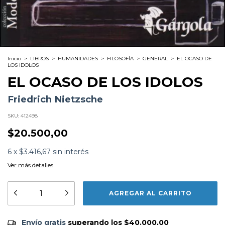
Inicio
>
LIBROS
>
HUMANIDADES
>
FILOSOFÍA
>
GENERAL
>
EL OCASO DE
LOS IDOLOS
EL OCASO DE LOS IDOLOS
Friedrich Nietzsche
SKU:
412498
$20.500,00
6
x
$3.416,67
sin interés
Ver más detalles
Formato:
LIBROS
Editorial:
Gargola
Encuadernación:
Tapa Blanda
Idioma:
Español
ISBN:
9789509051539
Envío gratis
$40.000,00
Envío gratis
superando los
$40.000,00
N°
Páginas:
128