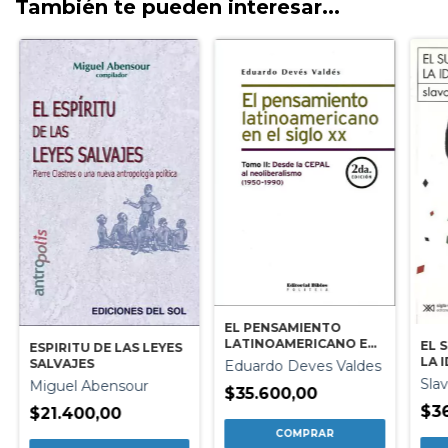
También te pueden interesar...
EL PENSAMIENTO
LATINOAMERICANO EN
EL 
ESPIRITU DE LAS LEYES
EL SIGLO XX - TOMO II
LA 
SALVAJES
Eduardo Deves Valdes
Slav
Miguel Abensour
$35.600,00
$36
$21.400,00