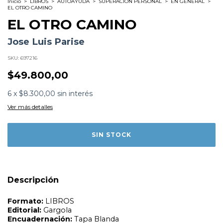
Inicio
>
LIBROS
>
AUTOAYUDA
>
SUPERACION PERSONAL
>
EN GENERAL
>
EL OTRO CAMINO
EL OTRO CAMINO
Jose Luis Parise
SKU:
697216
$49.800,00
6
x
$8.300,00
sin interés
Formato:
LIBROS
Editorial:
Gargola
Ver más detalles
Encuadernación:
Tapa Blanda
Idioma:
Español
ISBN:
9789876133067
N°
Páginas:
608
Dimensiones:
23 x 16 cm
Fecha Publicación:
08/2022
Sinópsis
Descripción