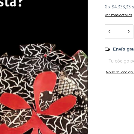
6
x
$4.333,33
s
Ver más detalles
Envío grati
Envío gra
Entregas para el
No sé mi código 