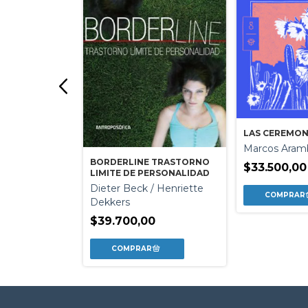
LAS CEREMON
Marcos Aram
BORDERLINE TRASTORNO
$33.500,00
LIMITE DE PERSONALIDAD
app / Damian
Dieter Beck / Henriette
Dekkers
0
$39.700,00