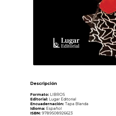
Formato:
LIBROS
Editorial:
Lugar Editorial
Encuadernación:
Tapa Blanda
Idioma:
Español
ISBN:
9789508926623
N°
Páginas:
130
Dimensiones:
23 x 16 cm
Fecha Publicación:
08/2022
Sinópsis
¿Ya desde el título este libro sale de los caminos trillad
Descripción
producción de sentido. Ni novela, ni tratado, es un ensayo 
Kaufmann recupera la maravillosa tradición de historias clí
capaces de dar voz y pensamiento a las trayectorias de vi
este libro, a diferencia del gran neurólogo norteamericano