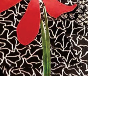
os para aventurarse en otras exploraciones, otros modos de
extraordinario. Siguiendo los pasos de Oliver Sacks, Liliana
nicas que no se limitan al registro de datos, sino que son
da donde convergen el profesional de la salud y su paciente. En
, también se manifiesta lo que le va ocurriendo a la terapeuta.¿