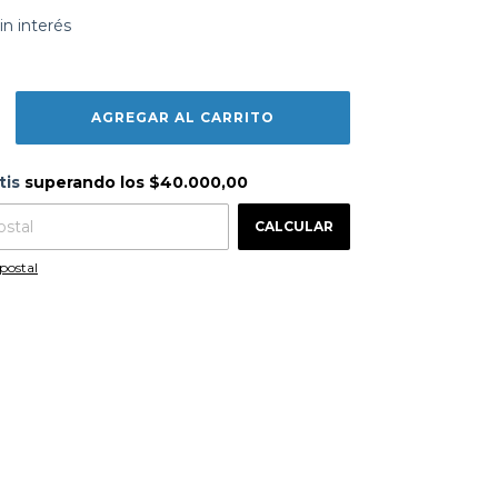
in interés
s
$40.000,00
tis
superando los
$40.000,00
CAMBIAR CP
 CP:
CALCULAR
postal