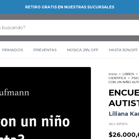
RETIRO GRATIS EN NUESTRAS SUCURSALES
FIRMADOS
PREVENTAS
MÚSICA 25% OFF
HASTA 50%OFF
Inicio
>
LIBROS
>
CIENTIFICA
>
PSI
CON UN NIÑO AUTI
ENCUE
AUTIS
Liliana K
SKU:
697674
$26.000,