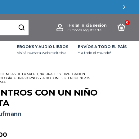
0
¡Hola!
Iniciá sesión
O podés registrarte
EBOOKS Y AUDIO LIBROS
ENVÍOS A TODO EL PAÍS
Visitá nuestra web exclusiva!
Y a todo el mundo!
CIENCIAS DE LA SALUD, NATURALES Y DIVULGACION
COLOGÍA
>
TRASTORNOS Y ADICCIONES
>
ENCUENTROS
STA
NTROS CON UN NIÑO
TA
aufmann
00