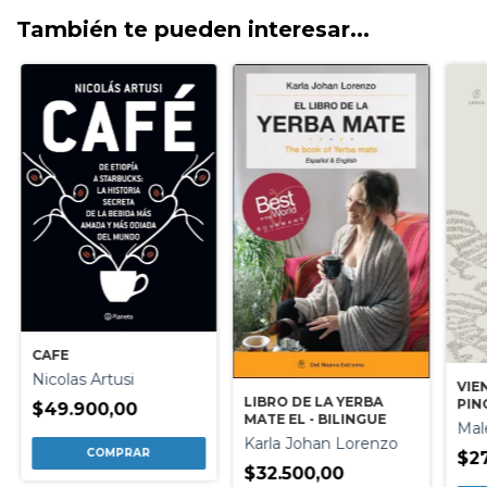
También te pueden interesar...
CAFE
Nicolas Artusi
VIE
LIBRO DE LA YERBA
PIN
$49.900,00
MATE EL - BILINGUE
ACE
Mal
DEL
Karla Johan Lorenzo
$2
$32.500,00