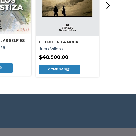
LAS SELFIES
EL OJO EN LA NUCA
UNA INTIMIDA
iza
Juan Villoro
Tamara Kame
$40.900,00
$30.900,00