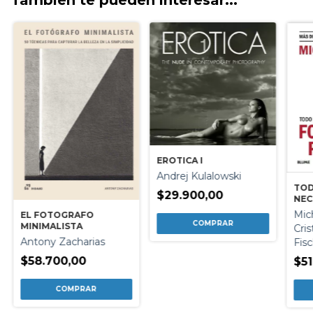
EROTICA I
Andrej Kulalowski
TOD
$29.900,00
NEC
TOM
Mic
EL FOTOGRAFO
PER
MINIMALISTA
Cri
Antony Zacharias
Fis
$58.700,00
$51