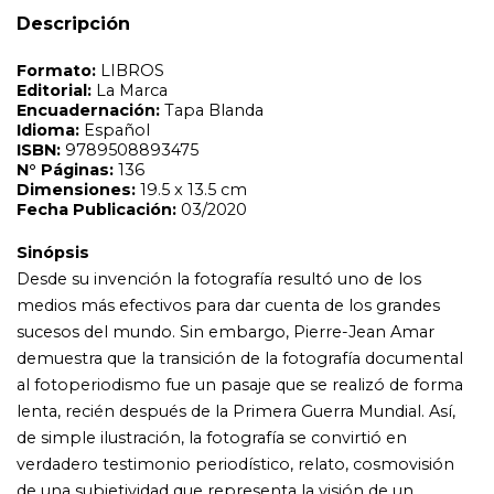
medios más efectivos para dar cuenta de los grandes
Descripción
sucesos del mundo. Sin embargo, Pierre-Jean Amar
demuestra que la transición de la fotografía documental
al fotoperiodismo fue un pasaje que se realizó de forma
lenta, recién después de la Primera Guerra Mundial. Así,
de simple ilustración, la fotografía se convirtió en
verdadero testimonio periodístico, relato, cosmovisión
de una subjetividad que representa la visión de un
hombre: el reportero gráfico. Las imágenes pasaron a
ser utilizadas como medio de lucha para defender ideas y
ponerse al servicio de una causa. Amar alerta sobre el
peligro de que este compromiso puede transformarse
en propaganda. Allí es donde se genera la tensión, el
contrapunto, entre periodismo comprometido y
corporativismo. Algunos de los grandes nombres de la
disciplina son Robert Capa, Henri Cartier-Bresson,
William Eugene Smith, Diane Arbus, Bruce Davidson; y el
componente distintivo, la desautomatización. Según
Smith: Algunas fotos suscitan una emoción tal que
desencadenan la reflexión. Sin dudas, un elemento clave
para que el fotoperiodismo se abra al mundo y abrace su
objetivo.