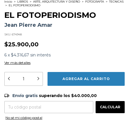
Inicio
>
LIBROS
>
ARTE, ARQUITECTURA Y DISEÑO
>
FOTOGRAFÍA
>
TECNICAS
>
EL FOTOPERIODISMO
EL FOTOPERIODISMO
Jean Pierre Amar
SKU:
674948
$25.900,00
6
x
$4.316,67
sin interés
Ver más detalles
Formato:
LIBROS
Editorial:
La Marca
Encuadernación:
Tapa Blanda
Idioma:
Español
Envío gratis
$40.000,00
Envío gratis
superando los
$40.000,00
ISBN:
9789508893475
N°
Páginas:
136
CAMBIAR CP
Entregas para el CP:
Dimensiones:
19.5 x 13.5 cm
CALCULAR
Fecha Publicación:
03/2020
No sé mi código postal
Sinópsis
Desde su invención la fotografía resultó uno de los