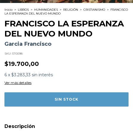
Inicio
>
LIBROS
>
HUMANIDADES
>
RELIGIÓN
>
CRISTIANISMO
>
FRANCISCO
LA ESPERANZA DEL NUEVO MUNDO
FRANCISCO LA ESPERANZA
DEL NUEVO MUNDO
Garcia Francisco
SKU:
570098
$19.700,00
Formato:
LIBROS
6
x
$3.283,33
sin interés
Editorial:
Editorial Arguval
Encuadernación:
Tapa Blanda
Ver más detalles
Idioma:
Español
ISBN:
9788415329589
N°
Páginas:
224
Dimensiones:
21 x 14 cm
Fecha Publicación:
09/2013
Sinópsis
Este libro no solo trata de plasmar la internsa y
comprometida vida del Papa Francisco. Es igualmente
Descripción
un repaso panoramico a los convulsos periodos