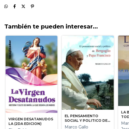
También te pueden interesar...
LA 
EL PENSAMIENTO
TOD
VIRGEN DESATANUDOS
SOCIAL Y POLITICO DE
Mar
LA (2DA EDICION)
BERGOGLIO Y PAPA
Marco Gallo
Jos