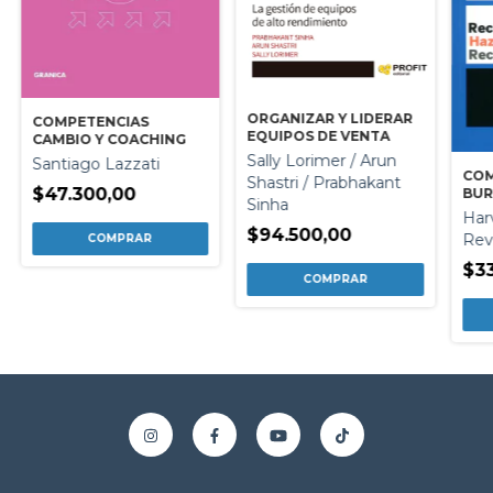
ORGANIZAR Y LIDERAR
COMPETENCIAS
EQUIPOS DE VENTA
CAMBIO Y COACHING
Sally Lorimer / Arun
Santiago Lazzati
COM
Shastri / Prabhakant
$47.300,00
BU
Sinha
Har
$94.500,00
Rev
$33