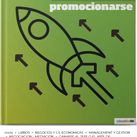
Inicio
>
LIBROS
>
NEGOCIOS Y CS. ECONOMICAS
>
MANAGEMENT Y GESTION
>
NEGOCIACION - MEDIACION
>
GANARSE AL JEFE O EL ARTE DE