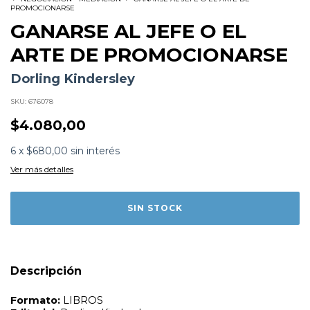
PROMOCIONARSE
GANARSE AL JEFE O EL
ARTE DE PROMOCIONARSE
Dorling Kindersley
SKU:
676078
$4.080,00
Formato:
LIBROS
6
x
$680,00
sin interés
Editorial:
Dorling Kindersley
Encuadernación:
Tapa Blanda
Ver más detalles
Idioma:
Español
ISBN:
9788416454174
Fecha Publicación:
05/2020
Sinópsis
Descripción