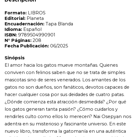
gatos no son dueños, son fanáticos, devotos capaces de
hacer cualquier cosa por sus deidades de cuatro patas.
¿Dónde comienza esta atracción desmedida? ¿Por qué
los gatos generan tanta pasión? ¿Cómo cuidarlos y
rendirles culto como ellos lo merecen? Nai Osepyan nos
adentra en su misterioso y fascinante universo. En este
nuevo libro, transforma la gatomanía en una auténtica
religión y desarrolla los 10 mandamientos y también los
infaltables pecados. 'Para cada uno de nosotros existe
algo en lo que creemos. Una energía, magia, amor, un
sentido que nos mueve y que invocamos cuando
necesitamos asistencia en nuestra vida. Las brujas lo
llamaban hechizos mientras que los cristianos lo
llamaron rezar. Quienes se perciben espirituales lo
denominan manifestar mientras que los científicos lo
llaman física cuántica. Nosotros simplemente lo
llamamos gatos.'