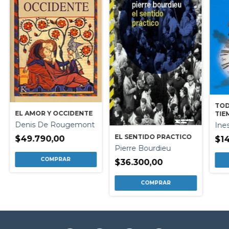
TOD
EL AMOR Y OCCIDENTE
TIE
Denis De Rougemont
Ine
EL SENTIDO PRACTICO
$49.790,00
$14
Pierre Bourdieu
$36.300,00