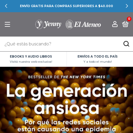
CONOCÉ LAS PROMOCIONES BANCARIAS
0
EBOOKS Y AUDIO LIBROS
ENVÍOS A TODO EL PAÍS
Visitá nuestra web exclusiva!
Y a todo el mundo!