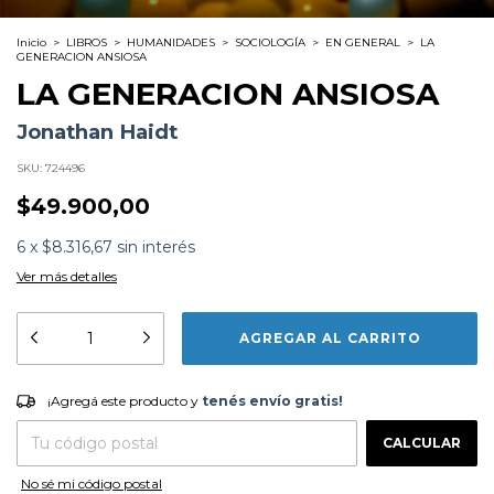
Inicio
>
LIBROS
>
HUMANIDADES
>
SOCIOLOGÍA
>
EN GENERAL
>
LA
GENERACION ANSIOSA
LA GENERACION ANSIOSA
Jonathan Haidt
SKU:
724496
$49.900,00
6
x
$8.316,67
sin interés
Ver más detalles
Formato:
LIBROS
Editorial:
Paidos
Encuadernación:
Tapa Blanda
Idioma:
Español
¡Agregá este producto y
tenés envío gratis!
¡Agregá este producto y
tenés envío gratis!
ISBN:
9789501209495
N°
Páginas:
384
CAMBIAR CP
Entregas para el CP:
Fecha Publicación:
11/2024
CALCULAR
Sinópsis
No sé mi código postal
La salud mental de los niños y los adolescentes se