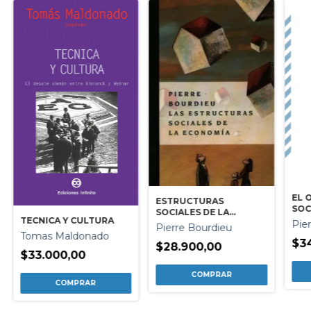
EL 
ESTRUCTURAS
SOC
SOCIALES DE LA
TECNICA Y CULTURA
ECONOMIA
Pie
Pierre Bourdieu
Tomas Maldonado
$3
$28.900,00
$33.000,00