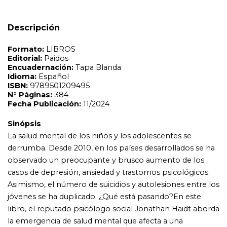
derrumba. Desde 2010, en los países desarrollados se ha
observado un preocupante y brusco aumento de los
Descripción
casos de depresión, ansiedad y trastornos psicológicos.
Asimismo, el número de suicidios y autolesiones entre los
jóvenes se ha duplicado. ¿Qué está pasando?En este
libro, el reputado psicólogo social Jonathan Haidt aborda
la emergencia de salud mental que afecta a una
generación que ha crecido indefensa en el implacable
universo online. Se trata de una juventud que se ha criado
en un contexto de adicción a las redes sociales y a los
smartphones sin haber alcanzado la madurez necesaria
para gestionar su identidad correctamente. La
generación ansiosa ofrece soluciones a través de cuatro
reformas que proporcionarían una infancia más sana en
la era digital: ' Nada de smartphones antes de los 14 años'
Nada de redes sociales antes de los 16 años' Nada de
teléfonos móviles en los colegios' Más independencia,
juego libre y responsabilidad en el mundo real Éste es un
libro sobre cómo recuperar la vida humana. Y será mejor
empezar cuanto antes.