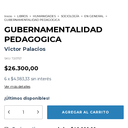
Inicio
>
LIBROS
>
HUMANIDADES
>
SOCIOLOGÍA
>
EN GENERAL
>
GUBERNAMENTALIDAD PEDAGOGICA
GUBERNAMENTALIDAD
PEDAGOGICA
Victor Palacios
SKU:
720757
$26.300,00
6
x
$4.383,33
sin interés
Ver más detalles
¡Últimos disponibles!
Formato:
LIBROS
Editorial:
Prometeo
Encuadernación:
Tapa Blanda
Idioma:
Español
ISBN:
9786316604361
Envío gratis
$40.000,00