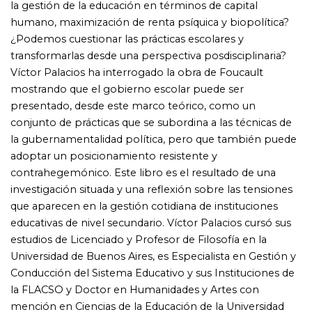
Universidad de Buenos Aires, es Especialista en Gestión y
Conducción del Sistema Educativo y sus Instituciones de
la FLACSO y Doctor en Humanidades y Artes con
mención en Ciencias de la Educación de la Universidad
Nacional de Rosario. Ha sido docente en la cátedra de
Filosofía Política de la Facultad de Filosofía y Letras de la
UBA y en la Universidad Nacional de Mar del Plata.
Publicó en esta misma editorial el libro Lenguaje y pacto
en Thomas Hobbes. Da clases de Filosofía en institutos
superiores de formación docente. Durante los últimos
dieciocho años se ha desempeñado como director de
escuela en el nivel secundario. en la Universidad de
Buenos Aires, es Especialista en Gestión y Conducción del
Sistema Educativo y sus Instituciones de la FLACSO y
Doctor en Humanidades y Artes con mención en
Ciencias de la Educación de la Universidad Nacional de
Rosario. Ha sido docente en la cátedra de Filosofía
Política de la Facultad de Filosofía y L etras de la UBA y en
la Universidad Nacional de Mar del Plata. Publicó en esta
misma editorial el libro Lenguaje y pacto en Thomas
Hobbes. Da clases de Filosofía en institutos superiores de
formación docente. Durante los últimos dieciocho años
se ha desempeñado como director de escuela en el nivel