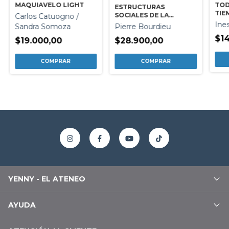
TOD
MAQUIAVELO LIGHT
ESTRUCTURAS
TIE
SOCIALES DE LA
Carlos Catuogno /
ECONOMIA
Ine
Pierre Bourdieu
Sandra Somoza
$14
$28.900,00
$19.000,00
YENNY - EL ATENEO
AYUDA