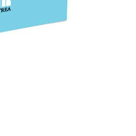
xclusivamente al tema constitucional y convencional, se analizan
erecho de gracia vigentes.