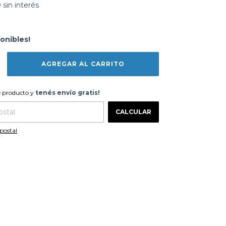
0
sin interés
onibles!
te producto y
tenés envío gratis!
e producto y
tenés envío gratis!
CAMBIAR CP
 CP:
CALCULAR
postal