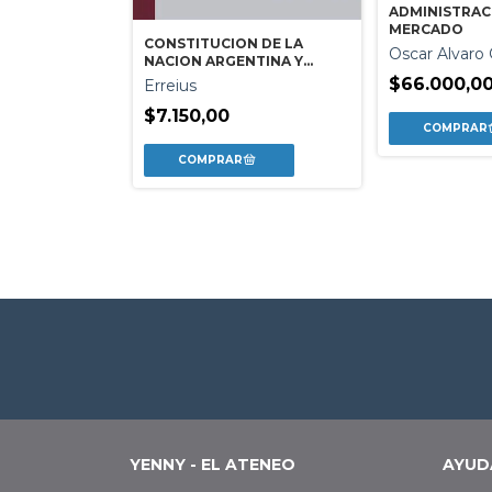
ADMINISTRAC
MERCADO
CONSTITUCION DE LA
Oscar Alvaro
NACION ARGENTINA Y
S BAJO
TRATADOS
$66.000,0
Erreius
INTERNACIONALES - ED.
urca
POCKET
$7.150,00
YENNY - EL ATENEO
AYUD