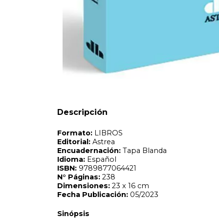
Formato:
LIBROS
Editorial:
Astrea
Encuadernación:
Tapa Blanda
Idioma:
Español
ISBN:
9789877064421
N°
Páginas:
238
Dimensiones:
23 x 16 cm
Fecha Publicación:
05/2023
Sinópsis
Descripción
En esta obra, desde la profundidad de un libro dedicado e
con fundado detenimiento todas las manifestaciones del d