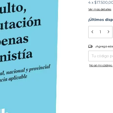
4
x
$17.500,0
Ver más detalles
¡Últimos disp
¡Agregá es
¡Agregá est
Entregas para el
No sé mi código 