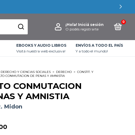
0
¡Hola!
Iniciá sesión
O podés registrarte
EBOOKS Y AUDIO LIBROS
ENVÍOS A TODO EL PAÍS
Visitá nuestra web exclusiva!
Y a todo el mundo!
DERECHO Y CIENCIAS SOCIALES
>
DERECHO
>
CONSTIT. Y
LTO CONMUTACION DE PENAS Y AMNISTIA
TO CONMUTACION
NAS Y AMNISTIA
R. Midon
00