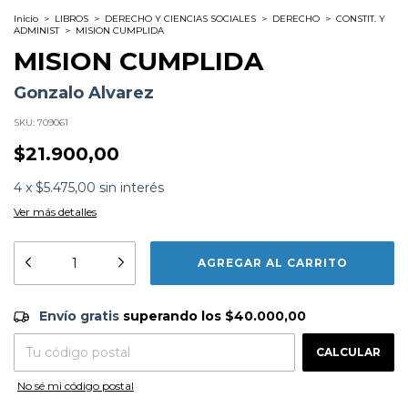
Inicio
>
LIBROS
>
DERECHO Y CIENCIAS SOCIALES
>
DERECHO
>
CONSTIT. Y
ADMINIST
>
MISION CUMPLIDA
MISION CUMPLIDA
Gonzalo Alvarez
SKU:
709061
$21.900,00
4
x
$5.475,00
sin interés
Ver más detalles
Subtítulo:
Cómo la reforma universitaria llegó a la
constitución nacional
Formato:
LIBROS
Editorial:
Eudeba
Envío gratis
$40.000,00
Envío gratis
superando los
$40.000,00
Encuadernación:
Tapa Blanda
Idioma:
Español
CAMBIAR CP
Entregas para el CP:
ISBN:
9789502333755
CALCULAR
N°
Páginas:
252
Dimensiones:
23 x 16 cm
No sé mi código postal
Fecha Publicación:
08/2023