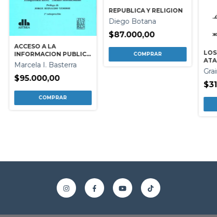
REPUBLICA Y RELIGION
Diego Botana
$87.000,00
ACCESO A LA
LOS
INFORMACION PUBLICA
AT
Y TRANSPARENCIA
Marcela I. Basterra
Gra
$95.000,00
$31